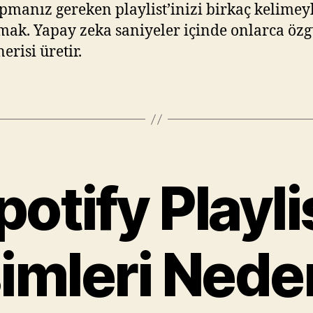
pmanız gereken playlist’inizi birkaç kelimey
mak. Yapay zeka saniyeler içinde onlarca öz
erisi üretir.
potify Playli
simleri Nede