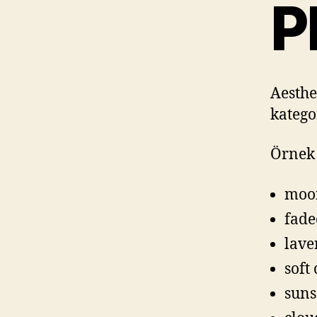
P
Aesthet
katego
Örnek 
moon
fade
lave
soft
suns