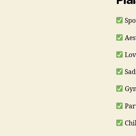
Spot
Aest
Love
Sad 
Gym 
Part
Chil