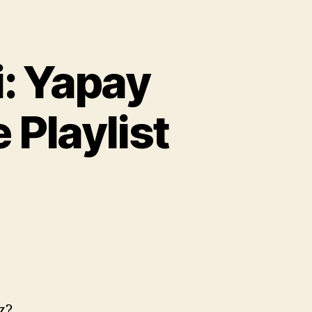
i: Yapay
 Playlist
z?