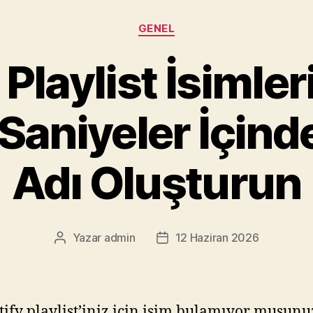
Kategoriler
GENEL
 Playlist İsimler
 Saniyeler İçinde
Adı Oluşturun
Yazar
admin
12 Haziran 2026
Yazının
Yazı
yazarı
tarihi
ify playlist’iniz için isim bulamıyor musunu