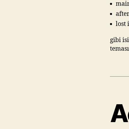
main
afte
lost 
gibi i
teması
A