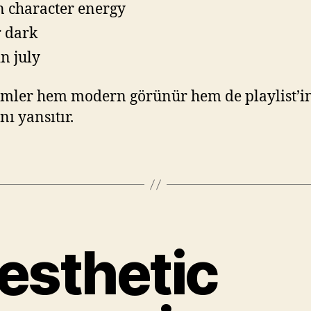
 character energy
r dark
in july
simler hem modern görünür hem de playlist’i
nı yansıtır.
esthetic