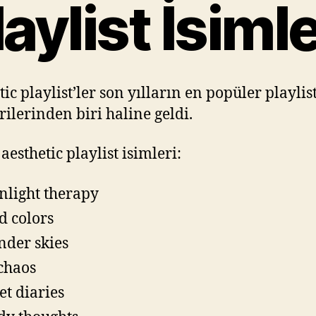
laylist İsimle
ic playlist’ler son yılların en popüler playlis
rilerinden biri haline geldi.
aesthetic playlist isimleri:
light therapy
d colors
nder skies
 chaos
et diaries