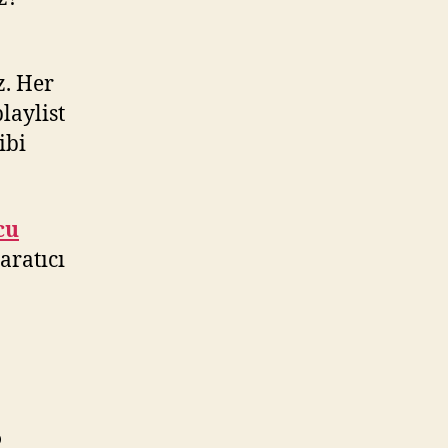
z. Her
playlist
ibi
cu
aratıcı
?