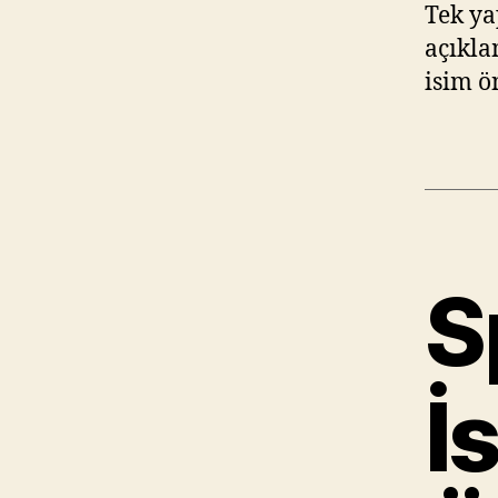
Tek ya
açıkla
isim ön
S
İ