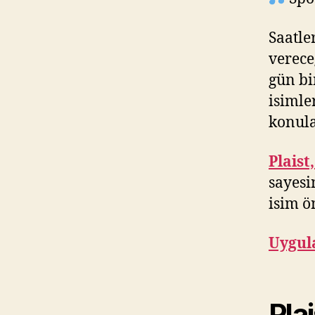
Saatle
verece
gün bin
isimle
konula
Plaist
sayesi
isim ön
Uygul
Plai