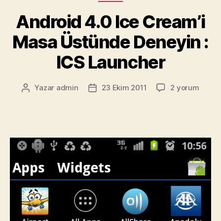
Nokia’nın
Yeni
Android 4.0 Ice Cream’i
Dönem
Masa Üstünde Deneyin :
Stratejisi”
ICS Launcher
Android
Yazar
admin
23 Ekim 2011
2 yorum
Yazının
Yazı
4.0
yazarı
tarihi
Ice
Cream’i
Masa
Üstünde
Deneyin
:
ICS
Launcher
için