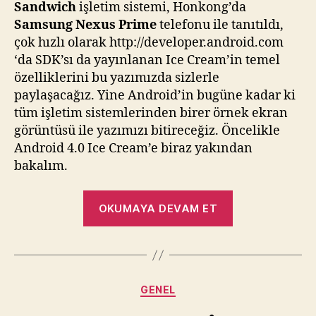
Sandwich
işletim sistemi, Honkong’da
Samsung Nexus Prime
telefonu ile tanıtıldı,
çok hızlı olarak http://developer.android.com
‘da SDK’sı da yayınlanan Ice Cream’in temel
özelliklerini bu yazımızda sizlerle
paylaşacağız. Yine Android’in bugüne kadar ki
tüm işletim sistemlerinden birer örnek ekran
görüntüsü ile yazımızı bitireceğiz. Öncelikle
Android 4.0 Ice Cream’e biraz yakından
bakalım.
“Android
OKUMAYA DEVAM ET
4.0
Ice
Cream
Sandwich
Kategoriler
GENEL
Özellikleri
ve