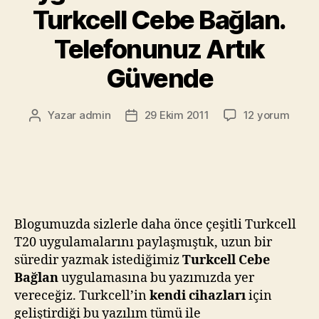
Turkcell Cebe Bağlan.
Telefonunuz Artık
Güvende
Turkcell
Yazar
admin
29 Ekim 2011
12 yorum
Yazının
Yazı
T20
yazarı
tarihi
Önyüklü
Uygulamalar
Yazı
Dizisi
:
Blogumuzda sizlerle daha önce çeşitli Turkcell
Turkcell
Cebe
T20 uygulamalarını paylaşmıştık, uzun bir
Bağlan.
süredir yazmak istediğimiz
Turkcell Cebe
Telefonunuz
Bağlan
uygulamasına bu yazımızda yer
Artık
vereceğiz. Turkcell’in
kendi cihazları
için
Güvende
geliştirdiği bu yazılım tümü ile
için