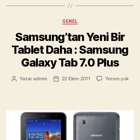
Cream’i
Masa
Kategoriler
GENEL
Üstünde
Deneyin
Samsung’tan Yeni Bir
:
Tablet Daha : Samsung
ICS
Launcher”
Galaxy Tab 7.0 Plus
Sams
Yazar
admin
22 Ekim 2011
Yorum yok
Yazının
Yazı
Yeni
yazarı
tarihi
Bir
Table
Daha
:
Sam
Gala
Tab