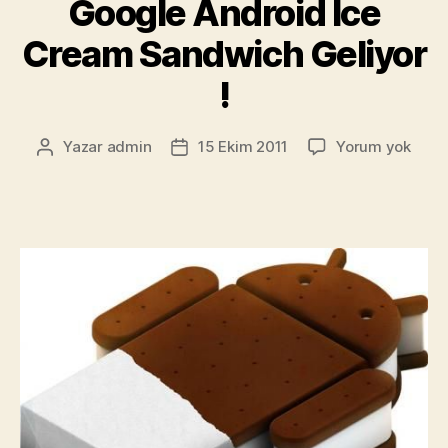
Google Android Ice
3
Cream Sandwich Geliyor
Yıllık
Android
!
Gelişimi”
Goog
Yazar
admin
15 Ekim 2011
Yorum yok
Yazının
Yazı
Andr
yazarı
tarihi
Ice
Cre
Sand
Geliy
!