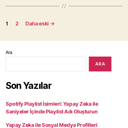
Yazı
1
2
Daha eski
→
sayfalandırması
Ara
ARA
Son Yazılar
Spotify Playlist İsimleri: Yapay Zeka ile
Saniyeler İçinde Playlist Adı Oluşturun
Yapay Zeka ile Sosyal Medya Profilleri