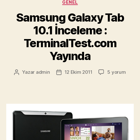
Kategoriler
GENEL
Galaxy
S
Samsung Galaxy Tab
2
10.1 İnceleme :
Karşılaştırma
TerminalTest.com
Yayında
Samsung
Yazar
admin
12 Ekim 2011
5 yorum
Yazının
Yazı
Galaxy
yazarı
tarihi
Tab
10.1
İnceleme
:
TerminalTest.
Yayında
için