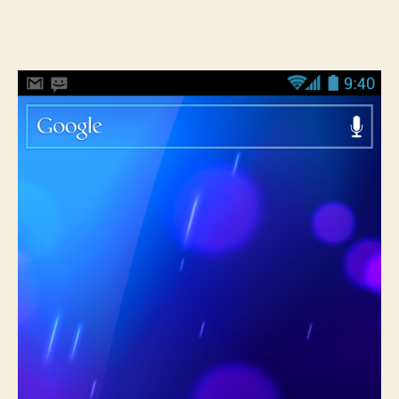
yazarı
tarihi
Ice
Cream
Sandwich
Özellikleri
ve
3
Yıllık
Android
Gelişimi
için