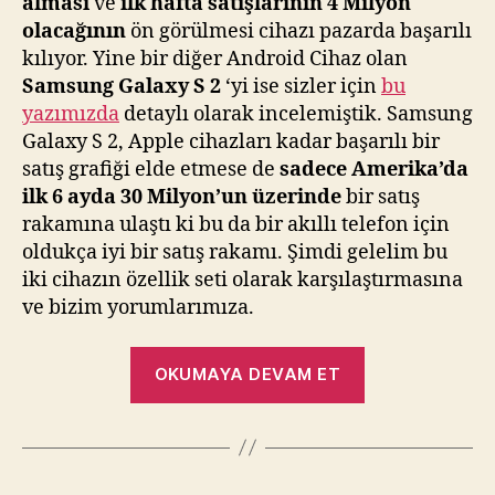
alması
ve
ilk hafta satışlarının 4 Milyon
olacağının
ön görülmesi cihazı pazarda başarılı
kılıyor. Yine bir diğer Android Cihaz olan
Samsung Galaxy S 2
‘yi ise sizler için
bu
yazımızda
detaylı olarak incelemiştik. Samsung
Galaxy S 2, Apple cihazları kadar başarılı bir
satış grafiği elde etmese de
sadece Amerika’da
ilk 6 ayda 30 Milyon’un üzerinde
bir satış
rakamına ulaştı ki bu da bir akıllı telefon için
oldukça iyi bir satış rakamı. Şimdi gelelim bu
iki cihazın özellik seti olarak karşılaştırmasına
ve bizim yorumlarımıza.
“Apple
OKUMAYA DEVAM ET
iPhone
4S
ve
Samsung