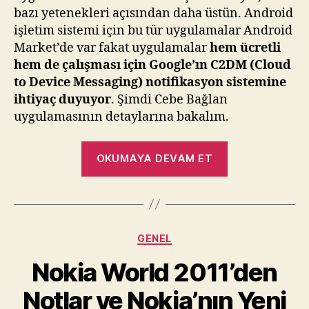
bazı yetenekleri açısından daha üstün. Android
işletim sistemi için bu tür uygulamalar Android
Market’de var fakat uygulamalar
hem ücretli
hem de çalışması için Google’ın C2DM (Cloud
to Device Messaging) notifikasyon sistemine
ihtiyaç
duyuyor
. Şimdi Cebe Bağlan
uygulamasının detaylarına bakalım.
“Turkcell
OKUMAYA DEVAM ET
T20
Önyüklü
Uygulamalar
Yazı
Kategoriler
GENEL
Dizisi
:
Nokia World 2011’den
Turkcell
Notlar ve Nokia’nın Yeni
Cebe