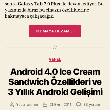
sonra
Galaxy Tab 7.0 Plus
ile devam ediyor. Bu
yazımızda biraz bu cihazın özelliklerine
bakmayaca çalışacağız.
“Samsung’ta
OKUMAYA DEVAM ET
Yeni
Bir
Tablet
Daha
Kategoriler
GENEL
:
Samsung
Android 4.0 Ice Cream
Galaxy
Sandwich Özellikleri ve
Tab
7.0
3 Yıllık Android Gelişimi
Plus”
Android
Yazar
admin
21 Ekim 2011
33 yorum
Yazının
Yazı
4.0