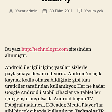
Andr
Yazar
admin
30 Ekim 2011
Yorum yok
Yazının
Yazı
Sade
yazarı
tarihi
Bir
Tele
İşlet
Sist
midi
Bu yazı
http://technologtr.com
sitesinden
:)
alınmıştır.
Android ile ilgili ilginç yazıları sizlerle
paylaşmaya devam ediyoruz. Android’in açık
kaynak kodlu olması bildiğiniz gibi tüm
üreticiler tarafından kullanılıyor. Her ne kadar
Google Android’i Mobil cihazlar ve Tablet’ler
için geliştirmiş olsa da Android bugün TV,
Fotoğraf makinesi, E-Reader, Media Player’lar
gibi bir çok cihazda kullanılıyor.
TechnologTR