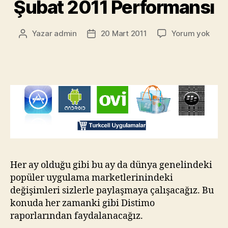
Şubat 2011 Performansı
Uygu
Yazar
admin
20 Mart 2011
Yorum yok
Yazının
Yazı
Marke
yazarı
tarihi
Şuba
2011
Perf
Her ay olduğu gibi bu ay da dünya genelindeki
popüler uygulama marketlerinindeki
değişimleri sizlerle paylaşmaya çalışacağız. Bu
konuda her zamanki gibi Distimo
raporlarından faydalanacağız.