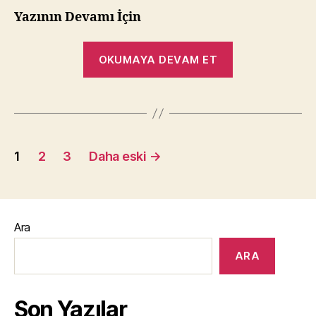
Yazının Devamı İçin
“Uygulama
OKUMAYA DEVAM ET
Marketleri
Şubat
2011
Performansı”
Yazı
1
2
3
Daha eski
→
sayfalandırması
Ara
ARA
Son Yazılar