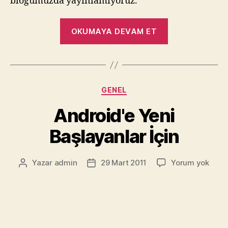
blogumuzda yayınlamıyoruz.
“Amazon
OKUMAYA DEVAM ET
Android
App
Store'dan
Nasıl
Kategoriler
GENEL
Uygulama
İndirilir
Android'e Yeni
:)”
Başlayanlar İçin
Andr
Yazar
admin
29 Mart 2011
Yorum yok
Yazının
Yazı
Yeni
yazarı
tarihi
Başla
İçin