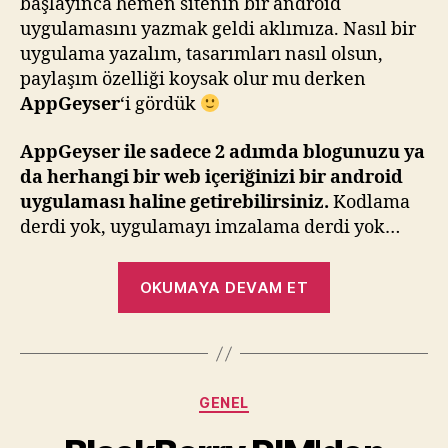
başlayınca hemen sitenin bir android
uygulamasını yazmak geldi aklımıza. Nasıl bir
uygulama yazalım, tasarımları nasıl olsun,
paylaşım özelliği koysak olur mu derken
AppGeyser
‘i gördük
AppGeyser ile sadece 2 adımda blogunuzu ya
da herhangi bir web içeriğinizi bir android
uygulaması haline getirebilirsiniz.
Kodlama
derdi yok, uygulamayı imzalama derdi yok…
“Sadece
OKUMAYA DEVAM ET
2
Adımda
Android
Uygulama/Wid
Kategoriler
GENEL
Geliştirme”