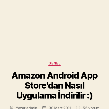
Kategoriler
GENEL
Amazon Android App
Store'dan Nasıl
Uygulama İndirilir :)
Amazon
Yazar
admin
30 Mart 2011
55 yorum
Yazının
Yazı