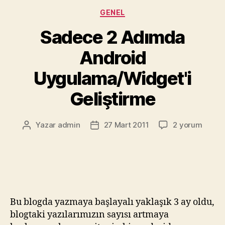
Kategoriler
GENEL
Sadece 2 Adımda
Android
Uygulama/Widget'i
Geliştirme
Sadece
Yazar
admin
27 Mart 2011
2 yorum
Yazının
Yazı
2
yazarı
tarihi
Adımda
Android
Uygulama/Wid
Geliştirme
için
Bu blogda yazmaya başlayalı yaklaşık 3 ay oldu,
blogtaki yazılarımızın sayısı artmaya