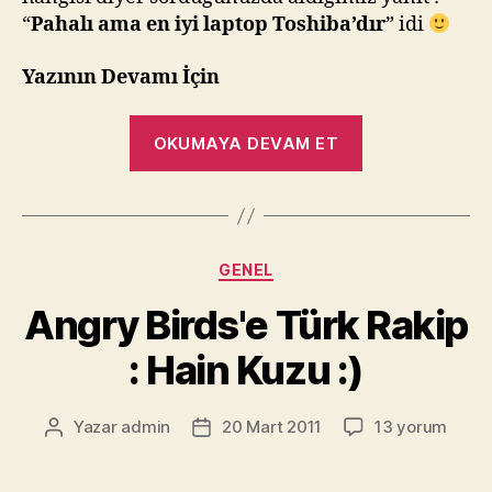
“
Pahalı ama en iyi laptop Toshiba’dır
” idi
Yazının Devamı İçin
“Tablet
OKUMAYA DEVAM ET
Dünyasında
Yeni
Bir
Oyuncu
Kategoriler
GENEL
:
Toshiba”
Angry Birds'e Türk Rakip
: Hain Kuzu :)
Angry
Yazar
admin
20 Mart 2011
13 yorum
Yazının
Yazı
Birds'e
yazarı
tarihi
Türk