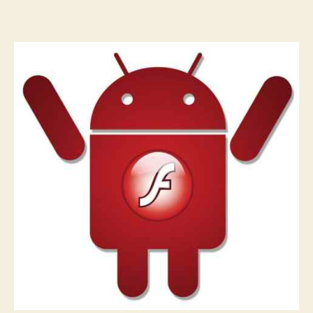
10.2
Android
Market'te
için