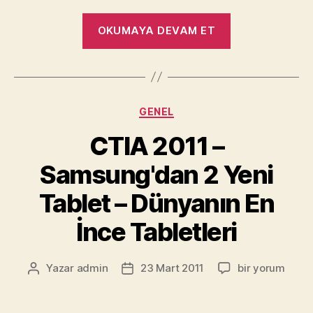
“Yeni
OKUMAYA DEVAM ET
Bir
Android
Market
Daha!
Kategoriler
GENEL
Amazon
Android
CTIA 2011 –
App
Samsung'dan 2 Yeni
Store”
Tablet – Dünyanın En
İnce Tabletleri
CTIA
Yazar
admin
23 Mart 2011
bir yorum
Yazının
Yazı
2011
yazarı
tarihi
–