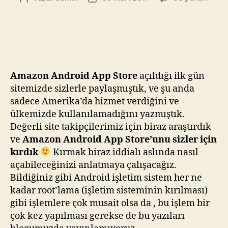
Android
yazarı
tarihi
App
Store'dan
Nasıl
Uygulama
İndirilir
Amazon Android App Store
açıldığı ilk gün
:)
için
sitemizde sizlerle paylaşmıştık, ve şu anda
sadece Amerika’da hizmet verdiğini ve
ülkemizde kullanılamadığını yazmıştık.
Değerli site takipçilerimiz için biraz araştırdık
ve
Amazon Android App Store’unu sizler için
kırdık
Kırmak biraz iddialı aslında nasıl
açabileceğinizi anlatmaya çalışacağız.
Bildiğiniz gibi Android işletim sistem her ne
kadar root’lama (işletim sisteminin kırılması)
gibi işlemlere çok musait olsa da , bu işlem bir
çok kez yapılması gerekse de bu yazıları