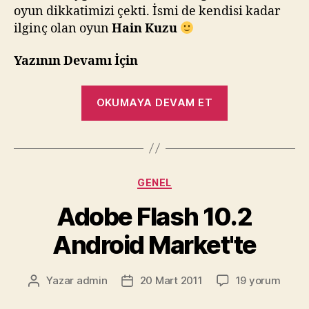
oyun dikkatimizi çekti. İsmi de kendisi kadar
ilginç olan oyun
Hain Kuzu
Yazının Devamı İçin
“Angry
OKUMAYA DEVAM ET
Birds'e
Türk
Rakip
:
Kategoriler
GENEL
Hain
Kuzu
Adobe Flash 10.2
:)”
Android Market'te
Adobe
Yazar
admin
20 Mart 2011
19 yorum
Yazının
Yazı
Flash
yazarı
tarihi