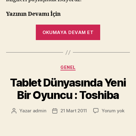
Yazının Devamı İçin
“CTIA
OKUMAYA DEVAM ET
2011
–
Samsung'dan
2
Kategoriler
GENEL
Yeni
Tablet
Tablet Dünyasında Yeni
–
Bir Oyuncu : Toshiba
Dünyanın
En
İnce
Table
Yazar
admin
21 Mart 2011
Yorum yok
Yazının
Yazı
Düny
yazarı
tarihi
Tabletleri”
Yeni
Bir