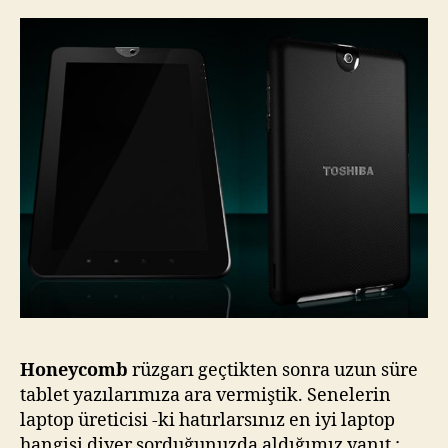
Oyun
:
Tosh
Honeycomb
rüzgarı geçtikten sonra uzun süre
tablet yazılarımıza ara vermiştik. Senelerin
laptop üreticisi -ki hatırlarsınız en iyi laptop
hangisi diyer sorduğunuzda aldığımız yanıt :