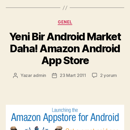
Android
Süprizi!”
Kategoriler
GENEL
Yeni Bir Android Market
Daha! Amazon Android
App Store
Yeni
Yazar
admin
23 Mart 2011
2 yorum
Yazının
Yazı
Bir
yazarı
tarihi
Android
Market
Daha!
Amazon
Android
App
Store