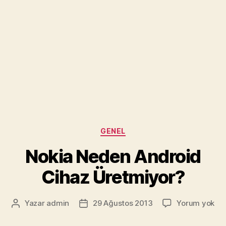
Kategoriler
GENEL
Nokia Neden Android
Cihaz Üretmiyor?
Nok
Yazar
admin
29 Ağustos 2013
Yorum yok
Yazının
Yazı
Ne
yazarı
tarihi
An