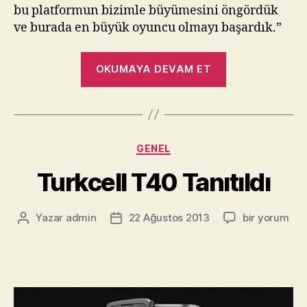
bu platformun bizimle büyümesini öngördük
ve burada en büyük oyuncu olmayı başardık.”
“Nokia
OKUMAYA DEVAM ET
Neden
Android
Cihaz
Üretmiyor?”
Kategoriler
GENEL
Turkcell T40 Tanıtıldı
Turkcell
Yazar
admin
22 Ağustos 2013
bir yorum
Yazının
Yazı
T40
yazarı
tarihi
Tanıtıldı
için