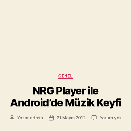
Kategoriler
GENEL
NRG Player ile
Android’de Müzik Keyfi
NRG
Yazar
admin
21 Mayıs 2012
Yorum yok
Yazının
Yazı
Play
yazarı
tarihi
ile