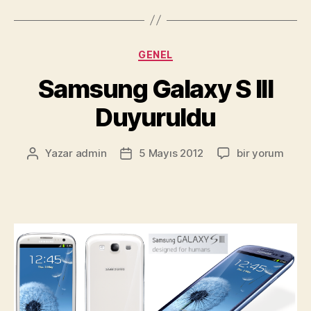
ile
Özelleştirilebi
Bildirim
Kategoriler
GENEL
Paneli”
Samsung Galaxy S III
Duyuruldu
Samsung
Yazar
admin
5 Mayıs 2012
bir yorum
Yazının
Yazı
Galaxy
yazarı
tarihi
S
III
Duyuruldu
için