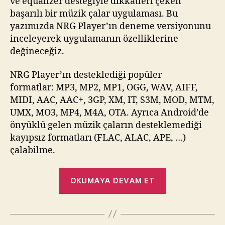
ve equalizer desteğiyle dikkatleri çeken
başarılı bir müzik çalar uygulaması. Bu
yazımızda NRG Player’ın deneme versiyonunu
inceleyerek uygulamanın özelliklerine
değineceğiz.
NRG Player’ın desteklediği popüler
formatlar: MP3, MP2, MP1, OGG, WAV, AIFF,
MIDI, AAC, AAC+, 3GP, XM, IT, S3M, MOD, MTM,
UMX, MO3, MP4, M4A, OTA. Ayrıca Android’de
önyüklü gelen müzik çaların desteklemediği
kayıpsız formatları (FLAC, ALAC, APE, …)
çalabilme.
“NRG
OKUMAYA DEVAM ET
Player
ile
Android’de