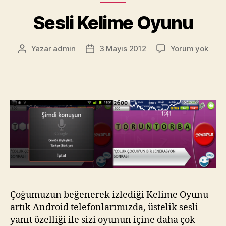
Sesli Kelime Oyunu
Sesli
Yazar
admin
3 Mayıs 2012
Yorum yok
Yazının
Yazı
Keli
yazarı
tarihi
Oyu
Çoğumuzun beğenerek izlediği Kelime Oyunu
artık Android telefonlarımızda, üstelik sesli
yanıt özelliği ile sizi oyunun içine daha çok