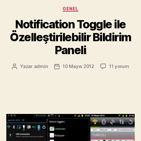
Müzik
Kategoriler
GENEL
Keyfi”
Notification Toggle ile
Özelleştirilebilir Bildirim
Paneli
Notification
Yazar
admin
10 Mayıs 2012
11 yorum
Yazının
Yazı
Toggle
yazarı
tarihi
ile
Özelleştirilebil
Bildirim
Paneli
için