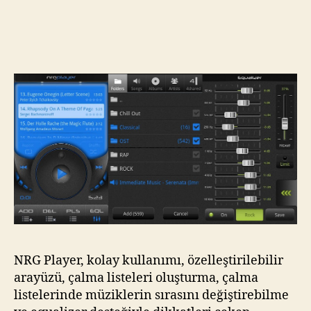
Andr
Müzi
Keyf
NRG Player, kolay kullanımı, özelleştirilebilir
arayüzü, çalma listeleri oluşturma, çalma
listelerinde müziklerin sırasını değiştirebilme