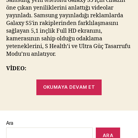
Samsung yeni telefonu Galaxy S5 için cihazın
öne çıkan yeniliklerini anlattığı videolar
yayınladı. Samsung yayınladığı reklamlarda
Galaxy S5′in rakiplerinden farklılaşmasını
sağlayan 5,1 inçlik Full HD ekranını,
kamerasının sahip olduğu odaklama
yeteneklerini, S Health’i ve Ultra Güç Tasarrufu
Modu’nu anlatıyor.
VİDEO:
“Samsung,
OKUMAYA DEVAM ET
Galaxy
S5’in
Öne
Çıkan
Ara
Özelliklerini
Anlatan
ARA