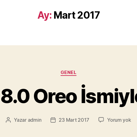
Ay:
Mart 2017
Kategoriler
GENEL
8.0 Oreo İsmiyl
An
Yazar
admin
23 Mart 2017
Yorum yok
Yazının
Yazı
8.
yazarı
tarihi
Or