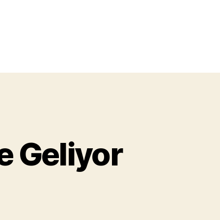
e Geliyor
droid
0
eo