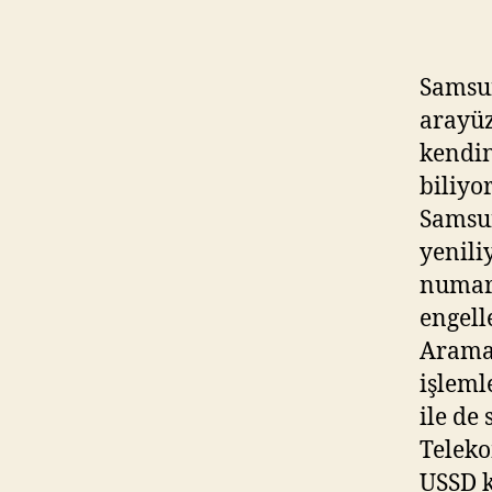
Samsun
arayüz
kendin
biliyo
Samsun
yenili
numara
engell
Arama 
işleml
ile de
Teleko
USSD k