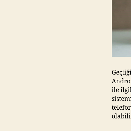
Geçtiğ
Androi
ile ilg
sistemi
telefo
olabil