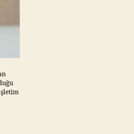
an
lduğu
işletim