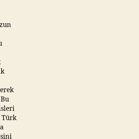
uzun
u
k
ak
rerek
 Bu
sleri
a Türk
da
sini