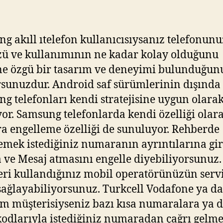
–
Resimli
Anlatım
g akıll ıtelefon kullanıcısıysanız telefonun
için
ü ve kullanımının ne kadar kolay olduğunu
e özgü bir tasarım ve deneyimi bulunduğun
rsunuzdur. Android saf sürümlerinin dışında
g telefonları kendi stratejisine uygun olara
yor. Samsung telefonlarda kendi özelliği olar
 engelleme özelliği de sunuluyor. Rehberde
emek istediğiniz numaranın ayrıntılarına gi
ve Mesaj atmasını engelle diyebiliyorsunuz.
eri kullandığınız mobil operatörünüzün servi
 sağlayabiliyorsunuz. Turkcell Vodafone ya d
m müşterisiyseniz bazı kısa numaralara ya 
odlarıyla istediğiniz numaradan çağrı gelme