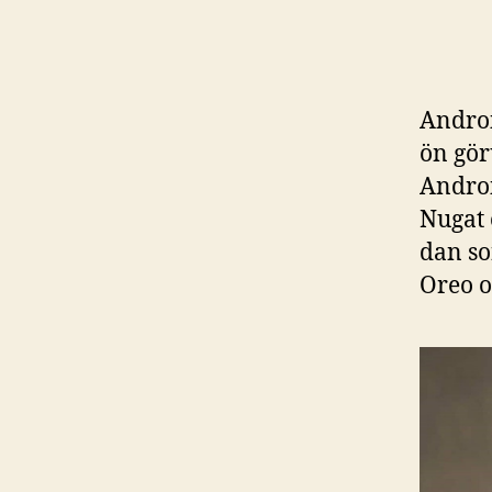
Androi
ön gör
Androi
Nugat 
dan so
Oreo o