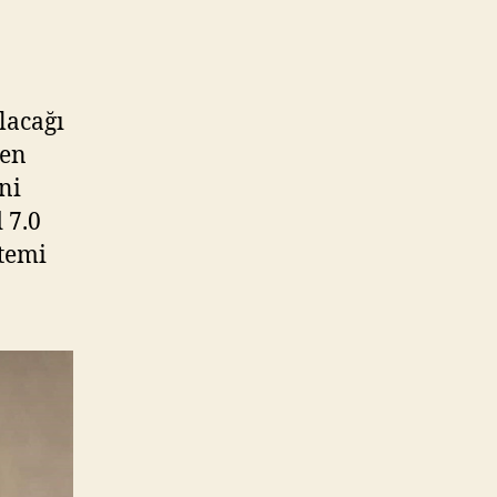
miyle
liyor
lacağı
yen
ni
 7.0
stemi