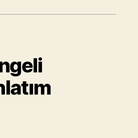
geli
nlatım