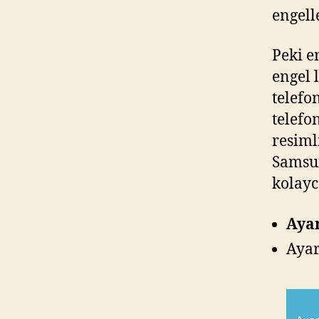
engell
Peki e
engel 
telefo
telefo
resiml
Samsun
kolayc
Aya
Aya