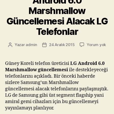
Android 6.0
Marshmallow
Güncellemesi Alacak LG
Telefonlar
Andr
Yazar
admin
24 Aralık 2015
Yorum yok
Yazının
Yazı
6.0
yazarı
tarihi
Mar
Günc
Güney Koreli telefon üreticisi
LG Android 6.0
Alac
Marshmallow güncellemesi
ile destekleyeceği
LG
telefonlarını açıkladı. Bir önceki haberde
Tele
sizlere Samsung’un Marshmallow
güncellemesi alacak telefonlarını paylaşmıştık.
LG de Samsung gibi üst segment flagship yani
amiral gemi cihazları için bu güncellemeyi
yayınlamayı planlıyor.