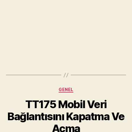
nasıl yapıldığını aktaracağız.
Bildiğiniz gibi Turkcell, Avea ve Vodafone için
satın aldığınız internet data paketleri zaman
içinde çok çabuk bitiyor ya da fatura aşımına
sebep oluyor. Bunların dışında mobil verinin
sürekli açık olması
Android Pil Ömrü
nüzü
kısaltabilir. Tüm bunları kolayca çözmek için
TT175’te mobil veri dolaşım kapatma ve açma
nasıl oluyor sizlere adım adım resimli
anlatacağız.
TT175 Mobil Veri Bağlantı Ayarları
İlk önce
Ayarlar
menüsüne giriş yapınız.
Ayarlar menüsünün altında
Kablosuz ve