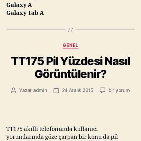
Galaxy A
Galaxy Tab A
Kategoriler
GENEL
TT175 Pil Yüzdesi Nasıl
Görüntülenir?
TT175
Yazar
admin
24 Aralık 2015
bir yorum
Yazının
Yazı
Pil
yazarı
tarihi
Yüzdesi
Nasıl
Görüntülenir?
için
TT175 akıllı telefonunda kullanıcı
yorumlarında göze çarpan bir konu da pil