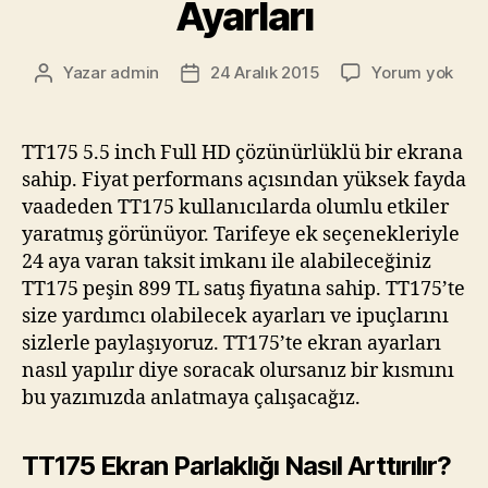
Ayarları
TT1
Yazar
admin
24 Aralık 2015
Yorum yok
Yazının
Yazı
Ekra
yazarı
tarihi
Parla
Ayar
TT175 5.5 inch Full HD çözünürlüklü bir ekrana
sahip. Fiyat performans açısından yüksek fayda
vaadeden TT175 kullanıcılarda olumlu etkiler
yaratmış görünüyor. Tarifeye ek seçenekleriyle
24 aya varan taksit imkanı ile alabileceğiniz
TT175 peşin 899 TL satış fiyatına sahip. TT175’te
size yardımcı olabilecek ayarları ve ipuçlarını
sizlerle paylaşıyoruz. TT175’te ekran ayarları
nasıl yapılır diye soracak olursanız bir kısmını
bu yazımızda anlatmaya çalışacağız.
TT175 Ekran Parlaklığı Nasıl Arttırılır?