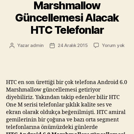
Marshmallow
Güncellemesi Alacak
HTC Telefonlar
Andr
Yazar
admin
24 Aralık 2015
Yorum yok
Yazının
Yazı
6.0
yazarı
tarihi
Mar
Günc
Alac
HTC
HTC en son ürettiği bir çok telefona Android 6.0
Tele
Marshmallow güncellemesi getiriyor
diyebiliriz. Yakından takip edenler bilir HTC
One M serisi telefonlar şıklık kalite ses ve
ekran olarak oldukça beğenilmişti. HTC amiral
gemilerinin bir çoğuna ve bazı orta segment
telefonlarına önümüzdeki günlerde