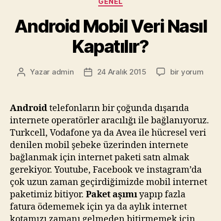
Kapatılır?
Cep telefonunuzda
Ayarlar
menüsüne giriş
yapınız.
Ayarlar menüsünün hemen en üst kısmındaki
kablosuz ve ağlar bölümünde bulunan
Diğer
seçeneğine tıklayın.
Diğer
seçeneğine tıkladıktan sonra açılan
ekranda
Hücresel ağlar
bölümüne giriniz.