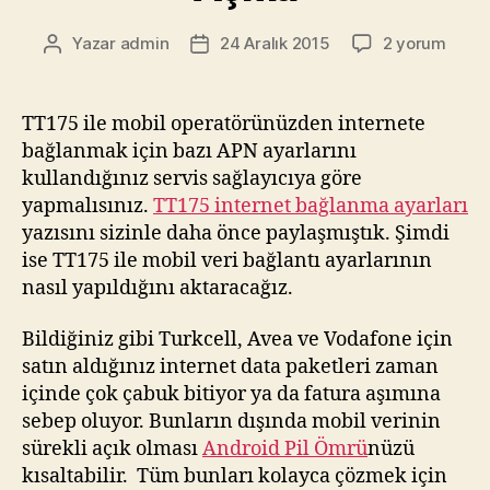
ağlar
seçeneği altında
Diğer
‘i seçin.
Diğer
ekranında bulunan
Hücresel
ağlar
seçeneğine tıklayın.
Karşınıza gelen Hücresel ağ ayarları
ekranında en üstte bulunan
Veri dolaşım
seçeneğini kapalı ya da açık hale getirerek
mobil veri kullanımınızı kontrol edebilirsiniz.