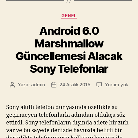
Kategoriler
GENEL
Android 6.0
Marshmallow
Güncellemesi Alacak
Sony Telefonlar
Andr
Yazar
admin
24 Aralık 2015
Yorum yok
Yazının
Yazı
6.0
yazarı
tarihi
Mar
Günc
Sony akıllı telefon dünyasında özellikle su
Alac
geçirmeyen telefonlarla adından oldukça söz
Son
ettirdi. Sony telefonların dışında adete bir zırh
Tele
var ve bu sayede denizde havuzda belirli bir