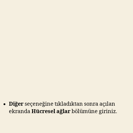
yaklaşık 1 yıl sonra bataryasının ve pil
ömrünün azaldığını eskidiğini hatta bazıları
batarya şişmesinden dolayı orjinal batarya
satın aldıklarını bile söylüyorlar.
Burada günlük telefon kullanımında
yapacağımız bazı iyileştirmeler ve yöntemler
pil ömrünüzün uzamasına ve şarjınızın daha
uzun süre dayanmasını sağlar.
Android
işletim
sistemiyle ilgili pil ömrünüzü uzatan şarjın
daha geç bitmesini sağlayan ve bataryanızın
eskimesini donanımsal olarak şişip
bozulmamasını sağlayack yöntemler
açıklayacağız.