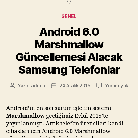
Kategoriler
GENEL
Android 6.0
Marshmallow
Güncellemesi Alacak
Samsung Telefonlar
Andr
Yazar
admin
24 Aralık 2015
Yorum yok
Yazının
Yazı
6.0
yazarı
tarihi
Mar
Günc
Android’in en son sürüm işletim sistemi
Alac
Marshmallow
geçtiğimiz Eylül 2015’te
Sam
yayınlanmıştı. Artık telefon üreticileri kendi
Tele
cihazları için Android 6.0 Marshmallow