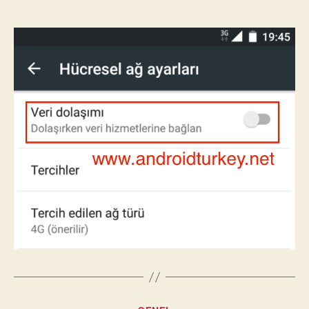
için
Turkcell, Vodafone ya da Avea ile hücresel veri
denilen mobil şebeke üzerinden internete
bağlanmak için internet paketi satn almak
gerekiyor. Youtube, Facebook ve instagram’da
çok uzun zaman geçirdiğimizde mobil internet
paketimiz bitiyor.
Paket aşımı
yapıp fazla
fatura ödememek için ya da aylık internet
kotamızı zamanı gelmeden bitirmemek için
çoğu kullanıcı işi olmadığı durumlardan mobil
veriyi telefoundan kapatıp işi olduğu anlarda
geri açmak istiyor. Bu yazımızda mobil verinin
nasıl kapatılacağını sizlere anlatacağız. Bu
anlatım Android 5.0 Lollipop ve Android 6.0
Marshmallow sürümlerinde hicresel mobil veri
kapatmak için kullanılabilir.
Android Hücresel Mobil Veri Nasıl