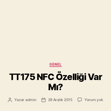
Kategoriler
GENEL
TT175 NFC Özelliği Var
Mı?
TT1
Yazar
admin
28 Aralık 2015
Yorum yok
Yazının
Yazı
NFC
yazarı
tarihi
Özell