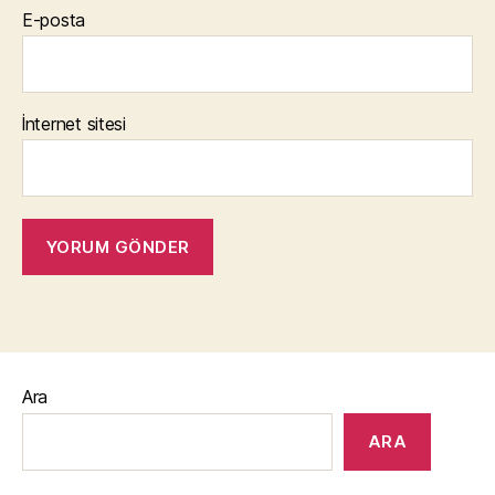
E-posta
İnternet sitesi
Ara
ARA