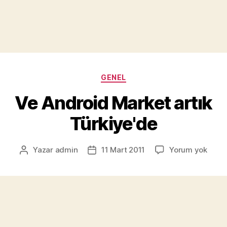
Kategoriler
GENEL
Ve Android Market artık
Türkiye'de
Ve
Yazar
admin
11 Mart 2011
Yorum yok
Yazının
Yazı
Andr
yazarı
tarihi
Mark
artık
Türki