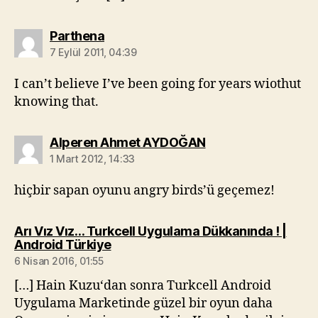
diyorki:
Parthena
7 Eylül 2011, 04:39
I can’t believe I’ve been going for years wiothut
knowing that.
diyorki:
Alperen Ahmet AYDOĞAN
1 Mart 2012, 14:33
hiçbir sapan oyunu angry birds’ü geçemez!
Arı Vız Vız… Turkcell Uygulama Dükkanında ! |
diyorki:
Android Türkiye
6 Nisan 2016, 01:55
[…] Hain Kuzu‘dan sonra Turkcell Android
Uygulama Marketinde güzel bir oyun daha