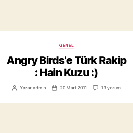
Kategoriler
GENEL
Angry Birds'e Türk Rakip
: Hain Kuzu :)
Angry
Yazar
admin
20 Mart 2011
13 yorum
Yazının
Yazı
Birds'e
yazarı
tarihi
Türk
Rakip
:
Hain
Kuzu