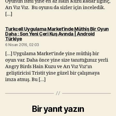
Oyunun ismi yine en az Hain Kuzu kadar ilginç,
Arı Vız Vız. Bu oyunu da sizler için inceledik.
[…]
Turkcell Uygulama Market’inde Müthiş Bir Oyun
Daha : Son Yeni Çeri Kuş Avında | Android
diyorki:
Türkiye
6 Nisan 2016, 02:03
[…] Uygulama Market‘inde yine müthiş bir
oyun var. Daha önce yine size tanıttığımız yerli
Angry Birds Hain Kuzu ve Arı Vız Vız‘ın
geliştiricisi Tristit yine güzel bir çalışmaya
imza atmış. Bu […]
Bir yanıt yazın