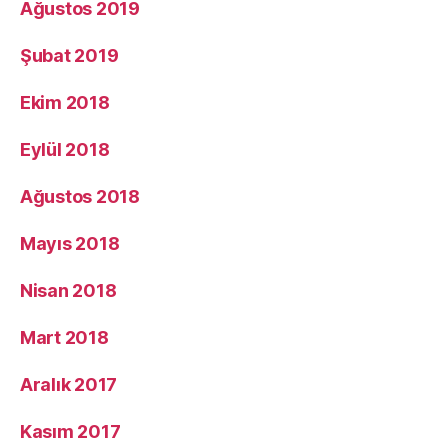
Ağustos 2019
Şubat 2019
Ekim 2018
Eylül 2018
Ağustos 2018
Mayıs 2018
Nisan 2018
Mart 2018
Aralık 2017
Kasım 2017