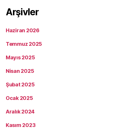
Arşivler
Haziran 2026
Temmuz 2025
Mayıs 2025
Nisan 2025
Şubat 2025
Ocak 2025
Aralık 2024
Kasım 2023