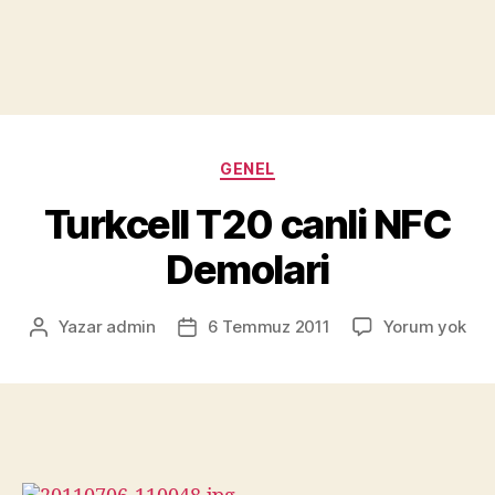
Kategoriler
GENEL
Turkcell T20 canli NFC
Demolari
Tur
Yazar
admin
6 Temmuz 2011
Yorum yok
Yazının
Yazı
T2
yazarı
tarihi
canl
NF
Dem