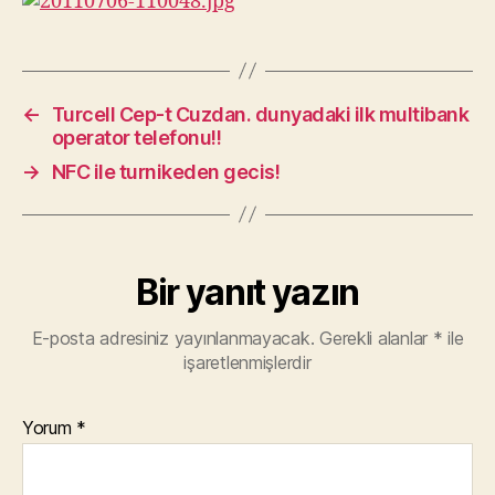
←
Turcell Cep-t Cuzdan. dunyadaki ilk multibank
operator telefonu!!
→
NFC ile turnikeden gecis!
Bir yanıt yazın
E-posta adresiniz yayınlanmayacak.
Gerekli alanlar
*
ile
işaretlenmişlerdir
Yorum
*