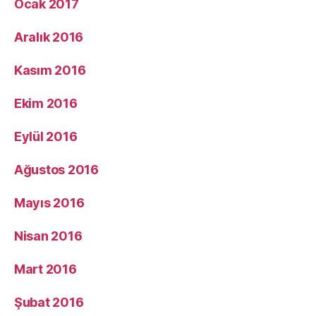
Ocak 2017
Aralık 2016
Kasım 2016
Ekim 2016
Eylül 2016
Ağustos 2016
Mayıs 2016
Nisan 2016
Mart 2016
Şubat 2016