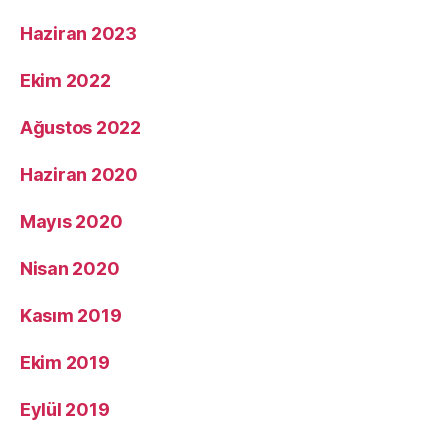
Haziran 2023
Ekim 2022
Ağustos 2022
Haziran 2020
Mayıs 2020
Nisan 2020
Kasım 2019
Ekim 2019
Eylül 2019