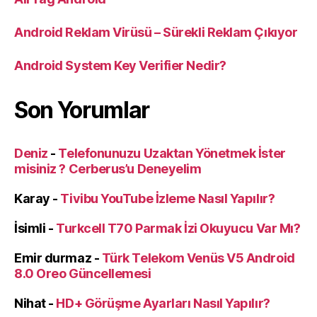
Android Reklam Virüsü – Sürekli Reklam Çıkıyor
Android System Key Verifier Nedir?
Son Yorumlar
Deniz
-
Telefonunuzu Uzaktan Yönetmek İster
misiniz ? Cerberus’u Deneyelim
Karay
-
Tivibu YouTube İzleme Nasıl Yapılır?
İsimli
-
Turkcell T70 Parmak İzi Okuyucu Var Mı?
Emir durmaz
-
Türk Telekom Venüs V5 Android
8.0 Oreo Güncellemesi
Nihat
-
HD+ Görüşme Ayarları Nasıl Yapılır?