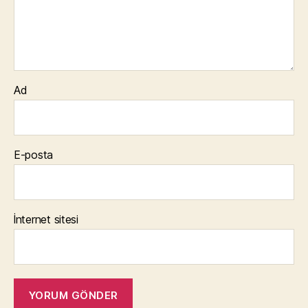
Ad
E-posta
İnternet sitesi