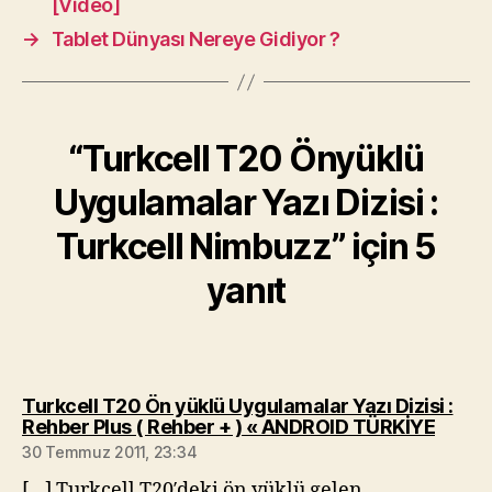
[Video]
→
Tablet Dünyası Nereye Gidiyor ?
“Turkcell T20 Önyüklü
Uygulamalar Yazı Dizisi :
Turkcell Nimbuzz” için 5
yanıt
Turkcell T20 Ön yüklü Uygulamalar Yazı Dizisi :
diyork
Rehber Plus ( Rehber + ) « ANDROID TÜRKİYE
30 Temmuz 2011, 23:34
[…] Turkcell T20′deki ön yüklü gelen