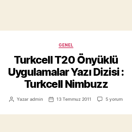
Kategoriler
GENEL
Turkcell T20 Önyüklü
Uygulamalar Yazı Dizisi :
Turkcell Nimbuzz
Turkcell
Yazar
admin
13 Temmuz 2011
5 yorum
Yazının
Yazı
T20
yazarı
tarihi
Önyüklü
Uygulamalar
Yazı
Dizisi