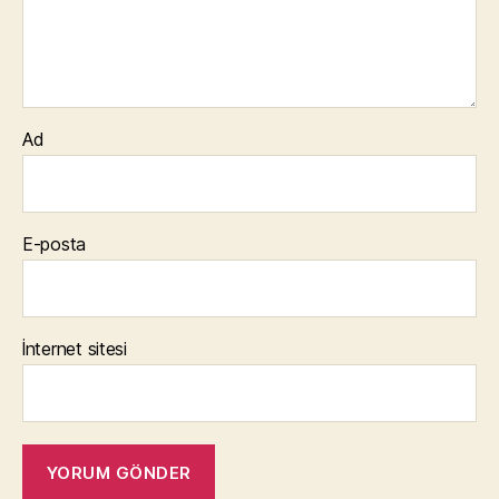
Ad
E-posta
İnternet sitesi