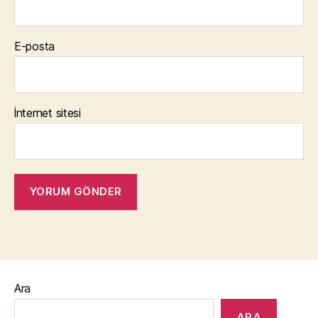
E-posta
İnternet sitesi
Ara
ARA