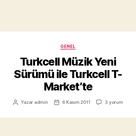
Kategoriler
GENEL
Turkcell Müzik Yeni
Sürümü ile Turkcell T-
Market’te
Turkcell
Yazar
admin
6 Kasım 2011
3 yorum
Yazının
Yazı
Müzik
yazarı
tarihi
Yeni
Sürümü
ile
Turkcell