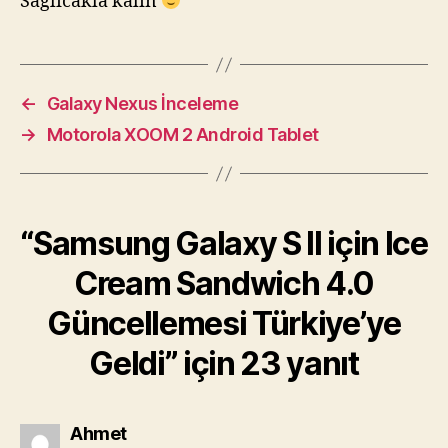
Sağlıcakla kalın
←
Galaxy Nexus İnceleme
→
Motorola XOOM 2 Android Tablet
“Samsung Galaxy S II için Ice
Cream Sandwich 4.0
Güncellemesi Türkiye’ye
Geldi” için 23 yanıt
diyorki:
Ahmet