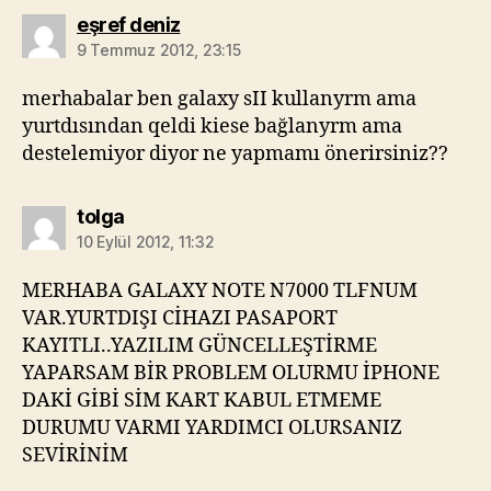
diyorki:
eşref deniz
9 Temmuz 2012, 23:15
merhabalar ben galaxy sII kullanyrm ama
yurtdısından qeldi kiese bağlanyrm ama
destelemiyor diyor ne yapmamı önerirsiniz??
diyorki:
tolga
10 Eylül 2012, 11:32
MERHABA GALAXY NOTE N7000 TLFNUM
VAR.YURTDIŞI CİHAZI PASAPORT
KAYITLI..YAZILIM GÜNCELLEŞTİRME
YAPARSAM BİR PROBLEM OLURMU İPHONE
DAKİ GİBİ SİM KART KABUL ETMEME
DURUMU VARMI YARDIMCI OLURSANIZ
SEVİRİNİM