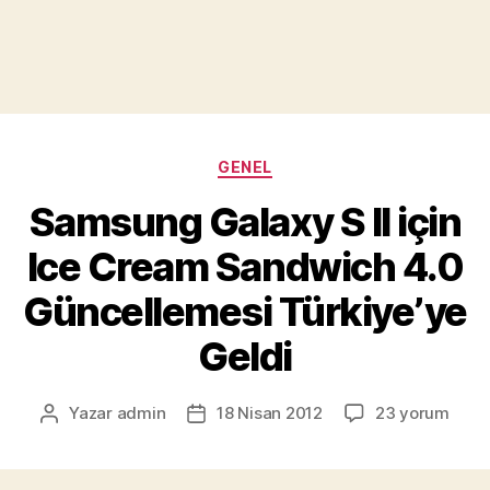
Kategoriler
GENEL
Samsung Galaxy S II için
Ice Cream Sandwich 4.0
Güncellemesi Türkiye’ye
Geldi
Samsung
Yazar
admin
18 Nisan 2012
23 yorum
Yazının
Yazı
Galaxy
yazarı
tarihi
S
II