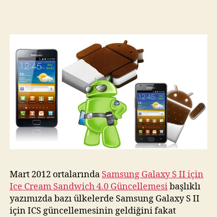
için
Ice
Cream
Sandwich
4.0
Güncellemesi
Türkiye’ye
Geldi
için
Mart 2012 ortalarında
Samsung Galaxy S II için
Ice Cream Sandwich 4.0 Güncellemesi
başlıklı
yazımızda bazı ülkelerde Samsung Galaxy S II
için ICS güncellemesinin geldiğini fakat