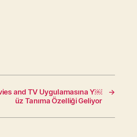
vies and TV Uygulamasına Y￼
→
üz Tanıma Özelliği Geliyor