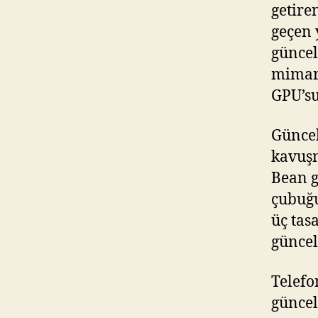
getire
geçen 
güncel
mimari
GPU’su
Güncel
kavuşm
Bean g
çubuğu
üç tas
güncel
Telefo
güncel