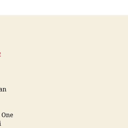
i
nan
n
e One
i