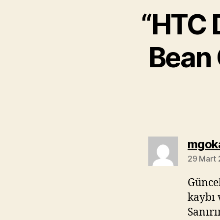
“HTC D
Bean 
mgok
29 Mart 
Güncel
kaybı 
Sanırı