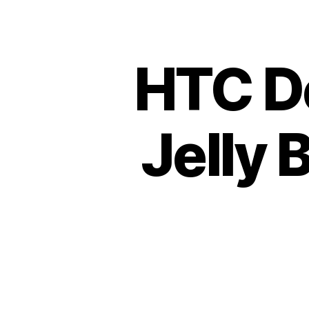
HTC De
Jelly