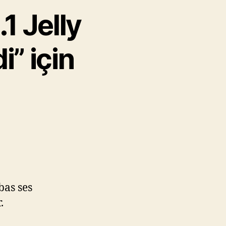
1 Jelly
” için
bas ses
.