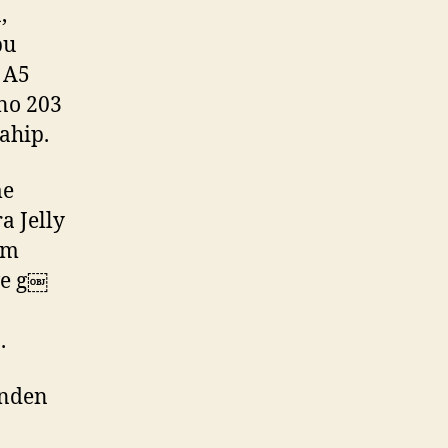
,
bu
 A5
eno 203
ahip.
me
a Jelly
im
ve g￼
.
inden