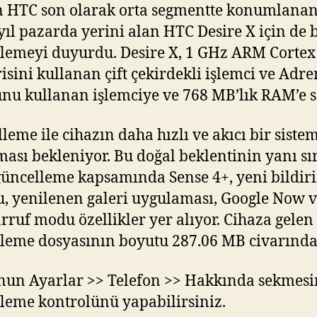
n HTC son olarak orta segmentte konumlanan
yıl pazarda yerini alan HTC Desire X için de 
lemeyi duyurdu. Desire X, 1 GHz ARM Cortex
sini kullanan çift çekirdekli işlemci ve Adr
nu kullanan işlemciye ve 768 MB’lık RAM’e s
leme ile cihazın daha hızlı ve akıcı bir siste
ası bekleniyor. Bu doğal beklentinin yanı sır
üncelleme kapsamında Sense 4+, yeni bildir
, yenilenen galeri uygulaması, Google Now 
arruf modu özellikler yer alıyor. Cihaza gelen
leme dosyasının boyutu 287.06 MB civarında
nun Ayarlar >> Telefon >> Hakkında sekmes
leme kontrolünü yapabilirsiniz.