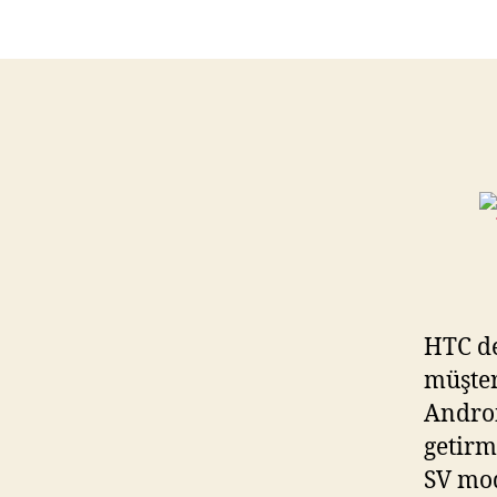
HTC de
müşter
Androi
getirm
SV mod