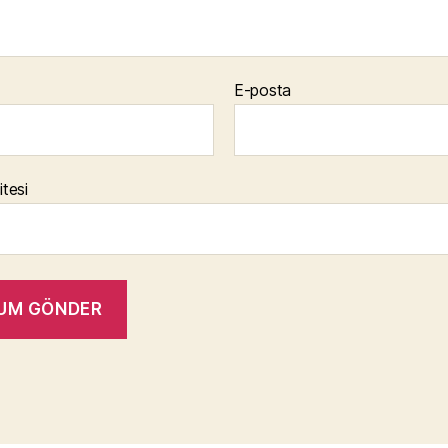
E-posta
itesi