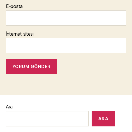
E-posta
İnternet sitesi
Ara
ARA