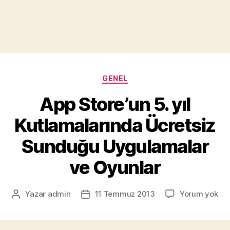
Kategoriler
GENEL
App Store’un 5. yıl
Kutlamalarında Ücretsiz
Sunduğu Uygulamalar
ve Oyunlar
Ap
Yazar
admin
11 Temmuz 2013
Yorum yok
Yazının
Yazı
Sto
yazarı
tarihi
5.
yıl