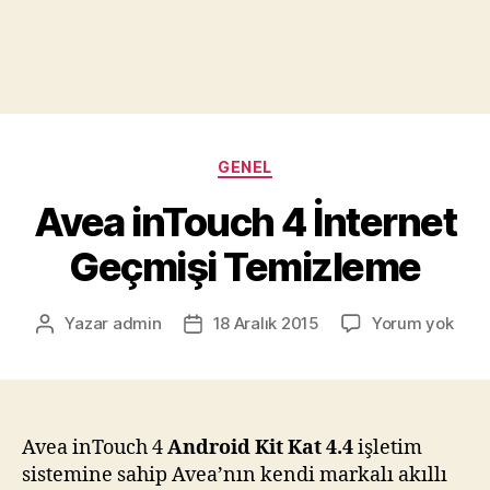
Kategoriler
GENEL
Avea inTouch 4 İnternet
Geçmişi Temizleme
Ave
Yazar
admin
18 Aralık 2015
Yorum yok
Yazının
Yazı
inTo
yazarı
tarihi
4
İnte
Geçm
Tem
Avea inTouch 4
Android Kit Kat 4.4
işletim
sistemine sahip Avea’nın kendi markalı akıllı