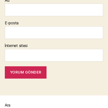
Ad
E-posta
İnternet sitesi
Ara