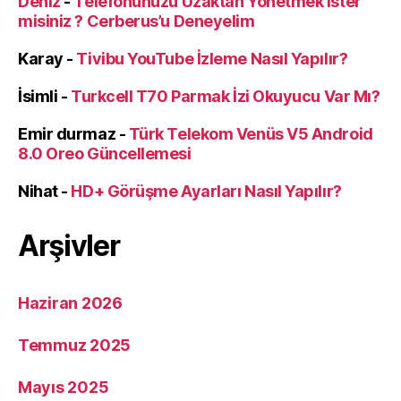
Deniz
-
Telefonunuzu Uzaktan Yönetmek İster
misiniz ? Cerberus’u Deneyelim
Karay
-
Tivibu YouTube İzleme Nasıl Yapılır?
İsimli
-
Turkcell T70 Parmak İzi Okuyucu Var Mı?
Emir durmaz
-
Türk Telekom Venüs V5 Android
8.0 Oreo Güncellemesi
Nihat
-
HD+ Görüşme Ayarları Nasıl Yapılır?
Arşivler
Haziran 2026
Temmuz 2025
Mayıs 2025