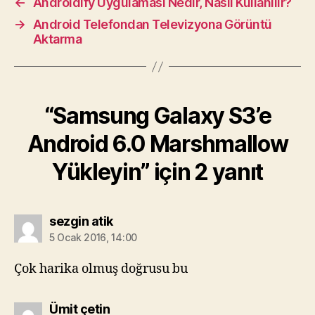
←
Androidify Uygulaması Nedir, Nasıl Kullanılır?
→
Android Telefondan Televizyona Görüntü
Aktarma
“Samsung Galaxy S3’e
Android 6.0 Marshmallow
Yükleyin” için 2 yanıt
diyorki:
sezgin atik
5 Ocak 2016, 14:00
Çok harika olmuş doğrusu bu
diyorki:
Ümit çetin