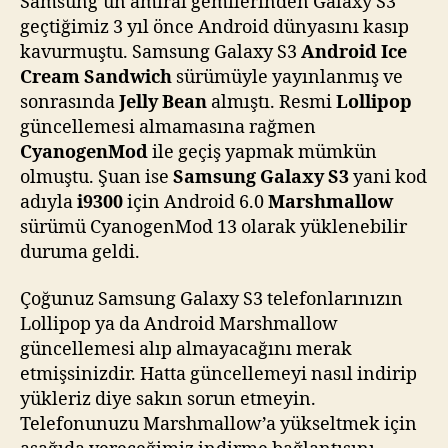
Samsung’un amiral gemilerinden Galaxy S3
Yükleyin
geçtiğimiz 3 yıl önce Android dünyasını kasıp
için
kavurmuştu. Samsung Galaxy S3
Android Ice
Cream Sandwich
sürümüyle yayınlanmış ve
sonrasında
Jelly Bean
almıştı. Resmi
Lollipop
güncellemesi almamasına rağmen
CyanogenMod
ile geçiş yapmak mümkün
olmuştu. Şuan ise
Samsung Galaxy S3
yani kod
adıyla
i9300
için Android 6.0
Marshmallow
sürümü CyanogenMod 13 olarak yüklenebilir
duruma geldi.
Çoğunuz Samsung Galaxy S3 telefonlarınızın
Lollipop ya da Android Marshmallow
güncellemesi alıp almayacağını merak
etmişsinizdir. Hatta güncellemeyi nasıl indirip
yükleriz diye sakın sorun etmeyin.
Telefonunuzu Marshmallow’a yükseltmek için