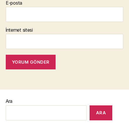
E-posta
İnternet sitesi
Ara
ARA