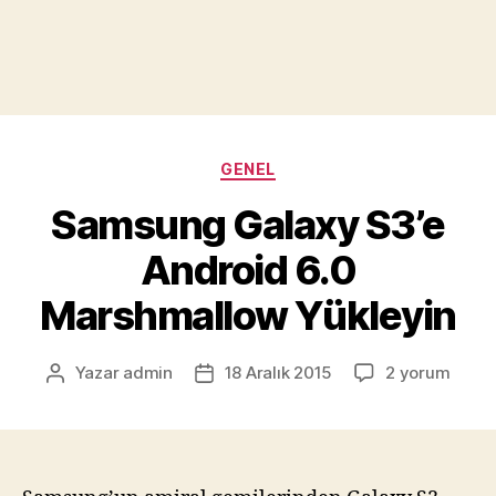
Kategoriler
GENEL
Samsung Galaxy S3’e
Android 6.0
Marshmallow Yükleyin
Samsung
Yazar
admin
18 Aralık 2015
2 yorum
Yazının
Yazı
Galaxy
yazarı
tarihi
S3’e
Android
6.0
Marshmallow