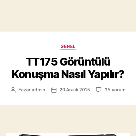
Kategoriler
GENEL
TT175 Görüntülü
Konuşma Nasıl Yapılır?
TT175
Yazar
admin
20 Aralık 2015
35 yorum
Yazının
Yazı
Görüntülü
yazarı
tarihi
Konuşma
Nasıl
Yapılır?
için