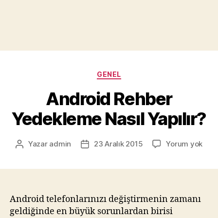
Kategoriler
GENEL
Android Rehber
Yedekleme Nasıl Yapılır?
Andr
Yazar
admin
23 Aralık 2015
Yorum yok
Yazının
Yazı
Reh
yazarı
tarihi
Yed
Nası
Yapıl
Android telefonlarınızı değiştirmenin zamanı
geldiğinde en büyük sorunlardan birisi