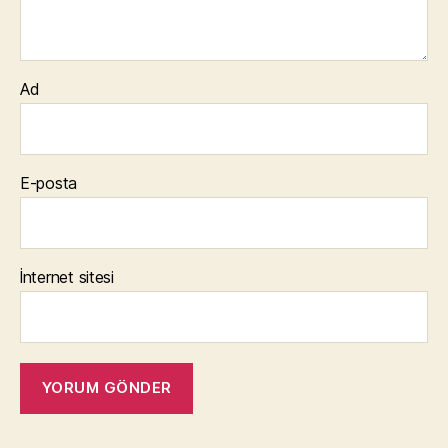
Ad
E-posta
İnternet sitesi