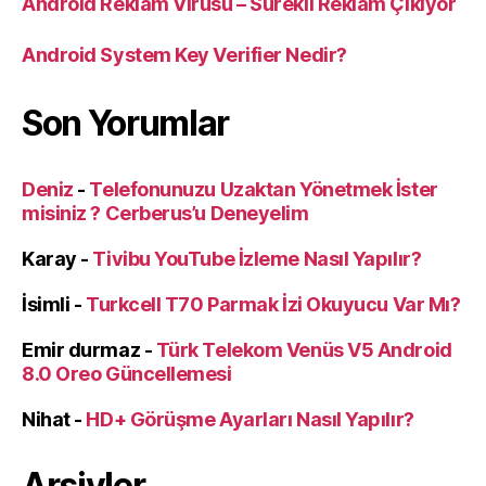
Android Reklam Virüsü – Sürekli Reklam Çıkıyor
Android System Key Verifier Nedir?
Son Yorumlar
Deniz
-
Telefonunuzu Uzaktan Yönetmek İster
misiniz ? Cerberus’u Deneyelim
Karay
-
Tivibu YouTube İzleme Nasıl Yapılır?
İsimli
-
Turkcell T70 Parmak İzi Okuyucu Var Mı?
Emir durmaz
-
Türk Telekom Venüs V5 Android
8.0 Oreo Güncellemesi
Nihat
-
HD+ Görüşme Ayarları Nasıl Yapılır?
Arşivler