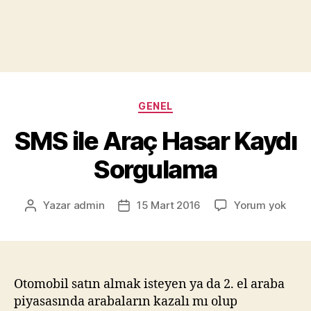
Kategoriler
GENEL
SMS ile Araç Hasar Kaydı
Sorgulama
SMS
Yazar
admin
15 Mart 2016
Yorum yok
Yazının
Yazı
ile
yazarı
tarihi
Araç
Hasa
Kayd
Sorg
Otomobil satın almak isteyen ya da 2. el araba
piyasasında arabaların kazalı mı olup