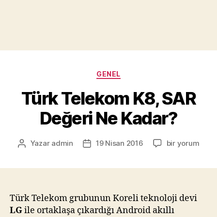
Kategoriler
GENEL
Türk Telekom K8, SAR
Değeri Ne Kadar?
Türk
Yazar
admin
19 Nisan 2016
bir yorum
Yazının
Yazı
Telekom
yazarı
tarihi
K8,
SAR
Değeri
Ne
Türk Telekom grubunun Koreli teknoloji devi
Kadar?
LG
ile ortaklaşa çıkardığı Android akıllı