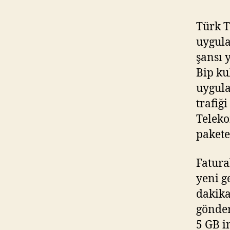
Türk T
uygul
şansı 
Bip ku
uygula
trafiğ
Teleko
pakete
Fatura
yeni g
dakika
gönder
5 GB i