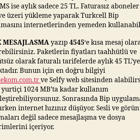
MS ise aylık sadece 25 TL. Faturasız aboneler
ve üzeri yükleme yaparak Turkcell Bip
masını internetlerinden yemeden kullanabili
K MESAJLASMA
yazıp
4545
‘e kısa mesaj olar
ebilirsiniz. Paketlerin fiyatları taahhütlü ve
tsüz olarak faturalı tarifelerde aylık 45 TL’y
tadır. Bunun için en doğru bilgiyi
lekom.com.tr
ve Selfy web sitesinden alabilirs
 yurtiçi 1024 MB’ta kadar kullanım
leştirebiliyorsunuz. Sonrasında Bip uygulam
ırken internet hızınız düşüyor. Sesli ve görün
aları değil sadece mesajlaşma ve dosya
imlerini içeriyor.