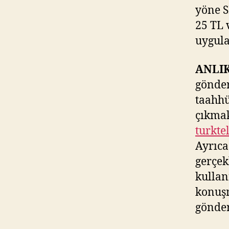
yöne S
25 TL 
uygula
ANLI
gönder
taahhü
çıkmak
turkte
Ayrıca
gerçek
kullan
konuşm
gönder