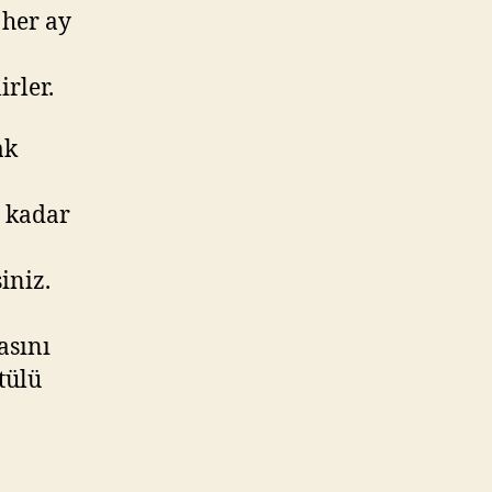
 her ay
rler.
ak
e kadar
iniz.
asını
tülü