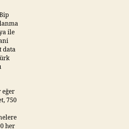
 Bip
llanma
a ile
ani
t data
Türk
u
r eğer
t, 750
nelere
00 her