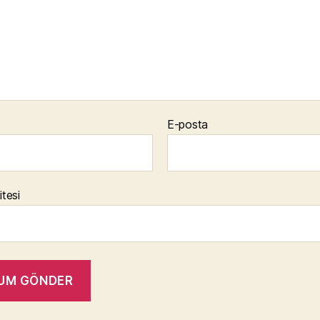
E-posta
itesi