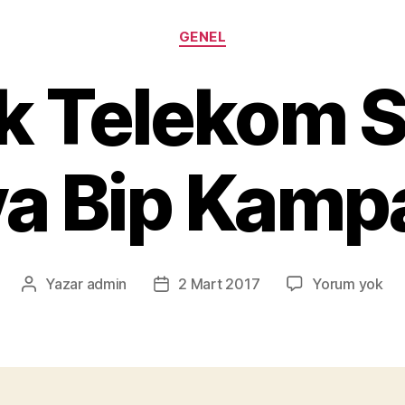
Kategoriler
GENEL
k Telekom S
a Bip Kamp
Tür
Yazar
admin
2 Mart 2017
Yorum yok
Yazının
Yazı
Te
yazarı
tarihi
Sel
Be
Bip
Ka