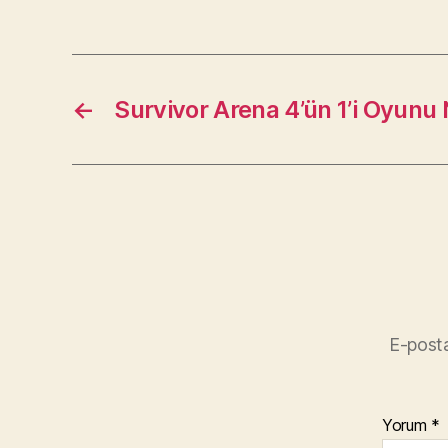
←
Survivor Arena 4’ün 1’i Oyunu 
E-posta
Yorum
*