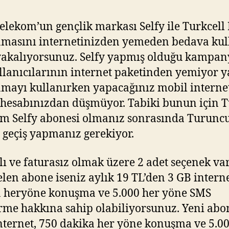
elekom’un gençlik markası Selfy ile Turkcell
amasını internetinizden yemeden bedava ku
yakalıyorsunuz. Selfy yapmış olduğu kampany
llanıcılarının internet paketinden yemiyor y
mayı kullanırken yapacağınız mobil interne
i hesabınızdan düşmüyor. Tabiki bunun için 
m Selfy abonesi olmanız sonrasında Turunc
 geçiş yapmanız gerekiyor.
lı ve faturasız olmak üzere 2 adet seçenek va
elen abone iseniz aylık 19 TL’den 3 GB interne
 heryöne konuşma ve 5.000 her yöne SMS
me hakkına sahip olabiliyorsunuz. Yeni abo
nternet, 750 dakika her yöne konuşma ve 5.0