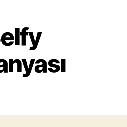
elfy
anyası
k
lekom
fy
dava
mpanyası