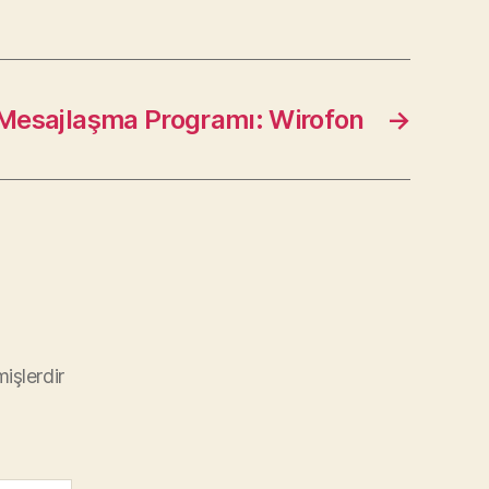
li Mesajlaşma Programı: Wirofon
→
mişlerdir