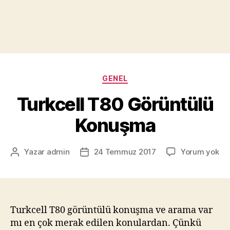
Kategoriler
GENEL
Turkcell T80 Görüntülü
Konuşma
Tur
Yazar
admin
24 Temmuz 2017
Yorum yok
Yazının
Yazı
T8
yazarı
tarihi
Gö
Ko
Turkcell T80 görüntülü konuşma ve arama var
mı en çok merak edilen konulardan. Çünkü