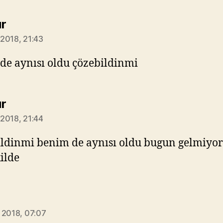
diyorki:
r
2018, 21:43
e aynısı oldu çözebildinmi
diyorki:
r
2018, 21:44
ldinmi benim de aynısı oldu bugun gelmiyor
kilde
orki:
 2018, 07:07