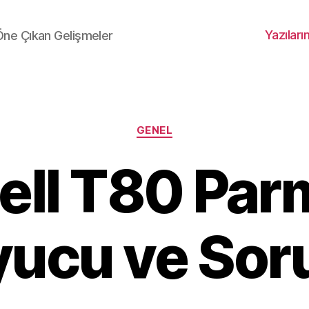
Yazıları
 Öne Çıkan Gelişmeler
Kategoriler
GENEL
ell T80 Parm
ucu ve Soru