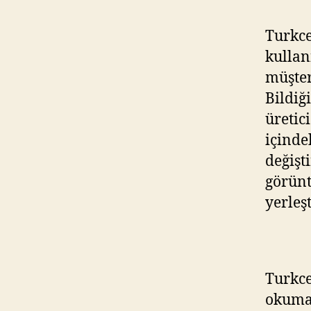
Turkce
kullan
müşter
Bildiğ
üretic
içinde
değişt
görünt
yerleşt
Turkce
okuma 