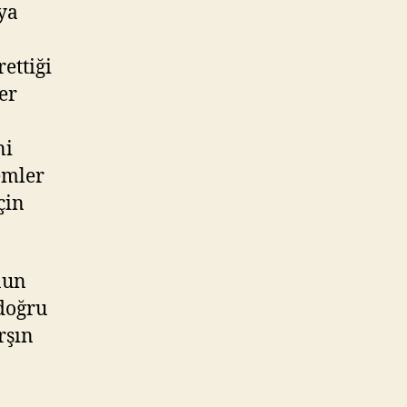
ya
ettiği
er
ni
emler
çin
nun
 doğru
rşın