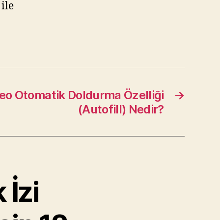
ile
eo Otomatik Doldurma Özelliği
→
(Autofill) Nedir?
 İzi