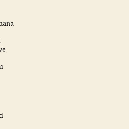
anana
i
ve
nı
zi