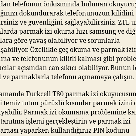
dan telefonun önkısmında bulunan okuyucu
ınızı dokundurarak telefonunuzun kilidini
irsiniz ve güvenliğini sağlayabilirsiniz. ZTE ür
nlarda parmak izi okuma hızı samsung ve diğ
ara göre yavaş olabiliyor ve sorunlarla
aşabiliyor. Özellikle geç okuma ve parmak izi
a ve telefonunun kilitli kalması gibi probl
ıcılar açısından can sıkıcı olabiliyor. Bunun i
el ve parmaklarla telefonu açmamaya çalışın.
zamanda Turkcell T80 parmak izi okuyucusu
i temiz tutun pürüzlü kısımlar parmak izini
yabilir. Parmak izi okumama problemine ka
 tanıtma işlemi gerçekleştirin ve parmak izi
aması yaparken kullandığınız PIN kodunu