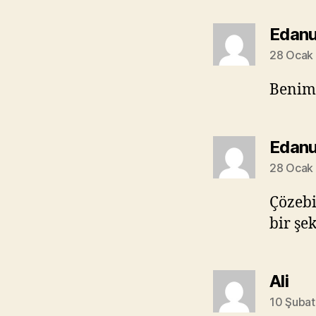
Edanu
28 Ocak 
Benimd
Edanu
28 Ocak 
Çözebi
bir şe
diy
Ali
10 Şubat