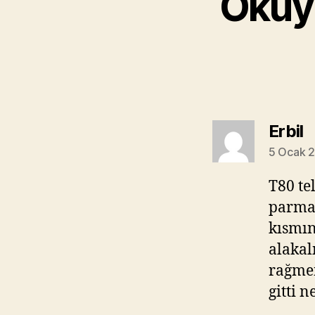
Okuyu
d
Erbil
5 Ocak 2
T80 te
parmak
kısmın
alakal
rağmen
gitti 