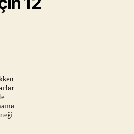
çin 12
okken
arlar
le
amama
eneği