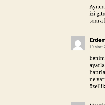
Aynen 
izi gi
sonra 
Erdem
19 Mart 
benimd
ayarla
hatırl
ne var
özelli