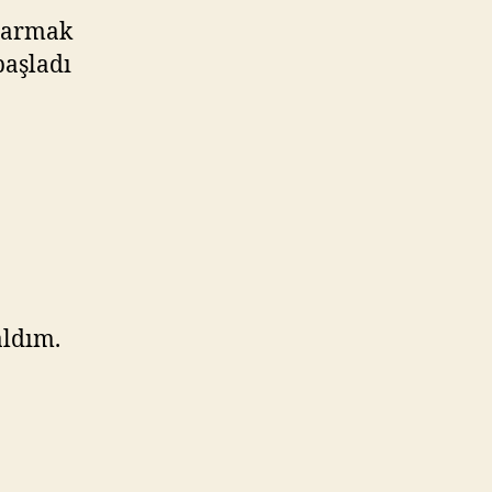
 parmak
başladı
aldım.