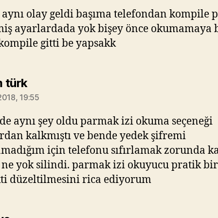
aynı olay geldi başıma telefondan kompile
tmiş ayarlardada yok bişey önce okumamaya 
kompile gitti be yapsakk
diyorki:
 türk
2018, 19:55
e aynı şey oldu parmak izi okuma seçeneği
rdan kalkmıştı ve bende yedek şifremi
amadığım için telefonu sıfırlamak zorunda k
 ne yok silindi. parmak izi okuyucu pratik bir
kti düzeltilmesini rica ediyorum