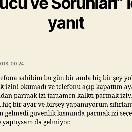
cu ve Sorunları” i
yanıt
iyorki:
018, 00:24
lefona sahibim bu gün bir anda hiç bir şey y
 izini okumadı ve telefonu açıp kapattım ay
dan parmak izi tamamen kalktı parmak iziy
ı hiç bir ayar ve birşey yapamıyorum sıfırl
 gelmedi güvenlik kısmında parmak izi seç
ne yaptıysam da gelmiyor.