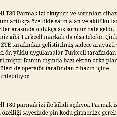
ll T80 Parmak izi okuyucu ve sorunları cihaz
ımı arttıkça özellikle satın alan ve aktif kull
iler arasında oldukça sık sorulur hale geldi.
iniz gibi Turkcell markalı da olsa telefon Çinl
i ZTE tarafından geliştirilmiş sadece arayüzü 
ki ön yüklü uygulamalar Turkcell tarafından
irilmiştir. Bunun dışında bazı ekran arka pla
üleri de operatör tarafından cihazın içine
irilebiliyor.
ll T80 parmak izi ile kilidi açılıyor. Parmak i
özelliği sayesinde pin kodu girmenize gerek