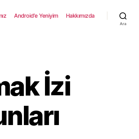
mız
Android’e Yeniyim
Hakkımızda
Ara
ak İzi
nları