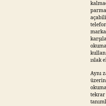
kalma
parmağ
açabil
telefo
markal
karşıl
okumam
kullan
ıslak 
Aynı 
üzerin
okuma
tekrar
tanıml