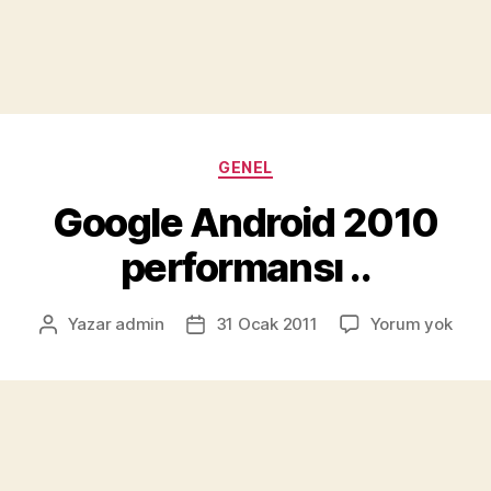
Kategoriler
GENEL
Google Android 2010
performansı ..
Goog
Yazar
admin
31 Ocak 2011
Yorum yok
Yazının
Yazı
Andr
yazarı
tarihi
2010
perf
..