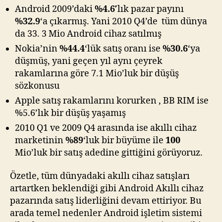
Android 2009’daki
%4.6′
lık pazar payını
%32.9
‘a çıkarmış. Yani 2010 Q4’de tüm dünya
da 33. 3 Mio Android cihaz satılmış
Nokia’nin
%44.4
‘lük satış oranı ise
%30.6
‘ya
düşmüş, yani geçen yıl aynı çeyrek
rakamlarına göre 7.1 Mio’luk bir düşüş
sözkonusu
Apple satış rakamlarını korurken , BB RIM ise
%5.6’lık bir düşüş yaşamış
2010 Q1 ve 2009 Q4 arasında ise akıllı cihaz
marketinin
%89
‘luk bir büyüme ile
100
Mio’luk bir satış adedine gittiğini görüyoruz.
Özetle, tüm dünyadaki akıllı cihaz satışları
artartken beklendiği gibi Android Akıllı cihaz
pazarında satış liderliğini devam ettiriyor. Bu
arada temel nedenler Android işletim sistemi