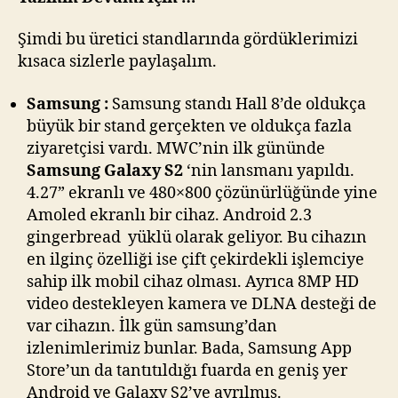
Şimdi bu üretici standlarında gördüklerimizi
kısaca sizlerle paylaşalım.
Samsung :
Samsung standı Hall 8’de oldukça
büyük bir stand gerçekten ve oldukça fazla
ziyaretçisi vardı. MWC’nin ilk gününde
Samsung Galaxy S2
‘nin lansmanı yapıldı.
4.27” ekranlı ve 480×800 çözünürlüğünde yine
Amoled ekranlı bir cihaz. Android 2.3
gingerbread yüklü olarak geliyor. Bu cihazın
en ilginç özelliği ise çift çekirdekli işlemciye
sahip ilk mobil cihaz olması. Ayrıca 8MP HD
video destekleyen kamera ve DLNA desteği de
var cihazın. İlk gün samsung’dan
izlenimlerimiz bunlar. Bada, Samsung App
Store’un da tantıtıldığı fuarda en geniş yer
Android ve Galaxy S2’ye ayrılmış.