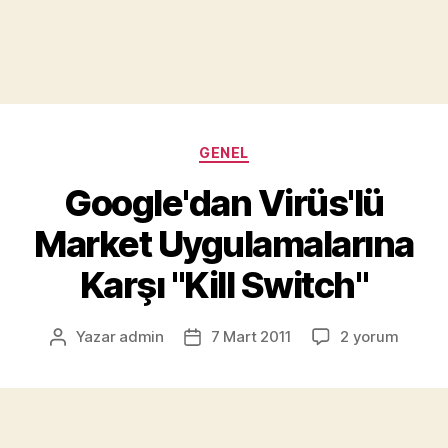
Kategoriler
GENEL
Google'dan Virüs'lü
Market Uygulamalarına
Karşı "Kill Switch"
Google'dan
Yazar
admin
7 Mart 2011
2 yorum
Yazının
Yazı
Virüs'lü
yazarı
tarihi
Market
Uygulamaların
Karşı
"Kill