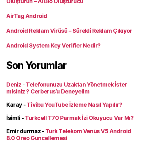
Oluşturun – AI Bio Oluşturucu
AirTag Android
Android Reklam Virüsü – Sürekli Reklam Çıkıyor
Android System Key Verifier Nedir?
Son Yorumlar
Deniz
-
Telefonunuzu Uzaktan Yönetmek İster
misiniz ? Cerberus’u Deneyelim
Karay
-
Tivibu YouTube İzleme Nasıl Yapılır?
İsimli
-
Turkcell T70 Parmak İzi Okuyucu Var Mı?
Emir durmaz
-
Türk Telekom Venüs V5 Android
8.0 Oreo Güncellemesi