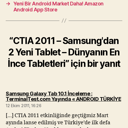
→
Yeni Bir Android Market Daha! Amazon
Android App Store
“CTIA 2011 – Samsung'dan
2 Yeni Tablet – Dünyanın En
İnce Tabletleri” için bir yanıt
Samsung Galaxy Tab 10.1 İnceleme :
diy
TerminalTest.com Yayında « ANDROID TÜRKİYE
12 Ekim 2011, 16:26
[…] CTIA 2011 etkinliğinde geçtiğmiz Mart
ayında lanse edilmiş ve Türkiye’de ilk defa