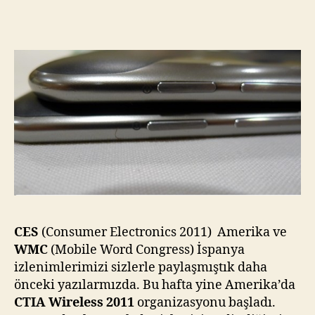
2
Yeni
Tablet
–
Dünyanın
En
İnce
Tabletleri
için
CES
(Consumer Electronics 2011) Amerika ve
WMC
(Mobile Word Congress) İspanya
izlenimlerimizi sizlerle paylaşmıştık daha
önceki yazılarmızda. Bu hafta yine Amerika’da
CTIA Wireless 2011
organizasyonu başladı.