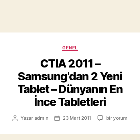
Kategoriler
GENEL
CTIA 2011 –
Samsung'dan 2 Yeni
Tablet – Dünyanın En
İnce Tabletleri
CTIA
Yazar
admin
23 Mart 2011
bir yorum
Yazının
Yazı
2011
yazarı
tarihi
–
Samsung'dan