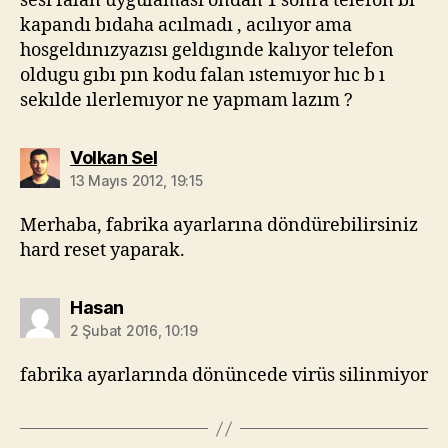
sesı falan uygulaması ondan 1 sonra telefon bı
kapandı bıdaha acılmadı , acılıyor ama
hosgeldınızyazısı geldıgınde kalıyor telefon
oldugu gıbı pın kodu falan ıstemıyor hıc b ı
sekılde ılerlemıyor ne yapmam lazım ?
diyorki:
Volkan Sel
13 Mayıs 2012, 19:15
Merhaba, fabrika ayarlarına döndürebilirsiniz
hard reset yaparak.
diyorki:
Hasan
2 Şubat 2016, 10:19
fabrika ayarlarında dönüncede virüs silinmiyor