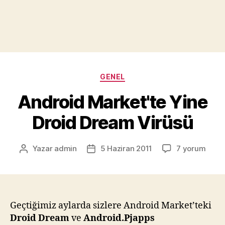
Kategoriler
GENEL
Android Market'te Yine
Droid Dream Virüsü
Android
Yazar
admin
5 Haziran 2011
7 yorum
Yazının
Yazı
Market'te
yazarı
tarihi
Yine
Droid
Dream
Virüsü
Geçtiğimiz aylarda sizlere Android Market’teki
için
Droid Dream
ve
Android.Pjapps