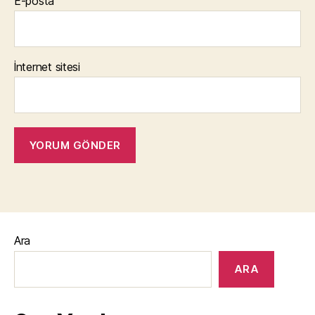
E-posta
İnternet sitesi
Ara
ARA