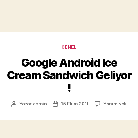
Kategoriler
GENEL
Google Android Ice
Cream Sandwich Geliyor
!
Goog
Yazar
admin
15 Ekim 2011
Yorum yok
Yazının
Yazı
Andr
yazarı
tarihi
Ice
Cre
Sand
Geliy