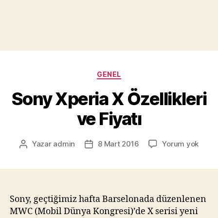
Kategoriler
GENEL
Sony Xperia X Özellikleri
ve Fiyatı
Sony
Yazar
admin
8 Mart 2016
Yorum yok
Yazının
Yazı
Xperi
yazarı
tarihi
X
Özelli
ve
Fiyatı
Sony, geçtiğimiz hafta Barselonada düzenlenen
MWC (Mobil Dünya Kongresi)’de X serisi yeni