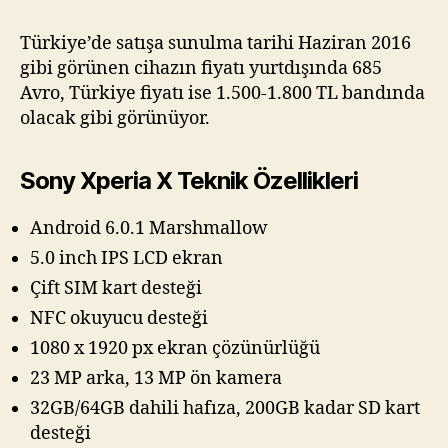
Türkiye’de satışa sunulma tarihi Haziran 2016
gibi görünen cihazın fiyatı yurtdışında 685
Avro, Türkiye fiyatı ise 1.500-1.800 TL bandında
olacak gibi görünüyor.
Sony Xperia X Teknik Özellikleri
Android 6.0.1 Marshmallow
5.0 inch IPS LCD ekran
Çift SIM kart desteği
NFC okuyucu desteği
1080 x 1920 px ekran çözünürlüğü
23 MP arka, 13 MP ön kamera
32GB/64GB dahili hafıza, 200GB kadar SD kart
desteği