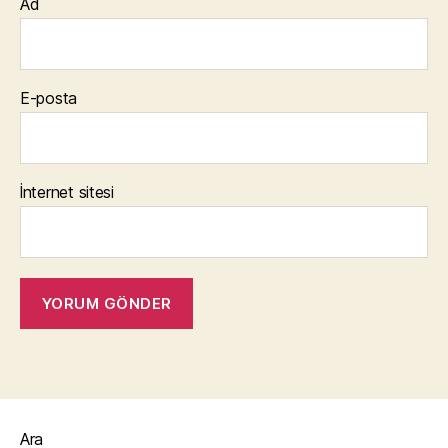
Ad
E-posta
İnternet sitesi
Ara