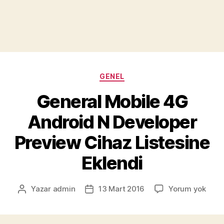
Kategoriler
GENEL
General Mobile 4G
Android N Developer
Preview Cihaz Listesine
Eklendi
Gene
Yazar
admin
13 Mart 2016
Yorum yok
Yazının
Yazı
Mobi
yazarı
tarihi
4G
Andr