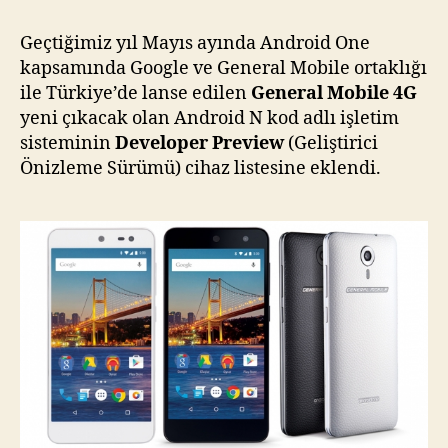
N
Deve
Geçtiğimiz yıl Mayıs ayında Android One
Prev
kapsamında Google ve General Mobile ortaklığı
Ciha
ile Türkiye’de lanse edilen
General Mobile 4G
Liste
yeni çıkacak olan Android N kod adlı işletim
Eklen
sisteminin
Developer Preview
(Geliştirici
Önizleme Sürümü) cihaz listesine eklendi.