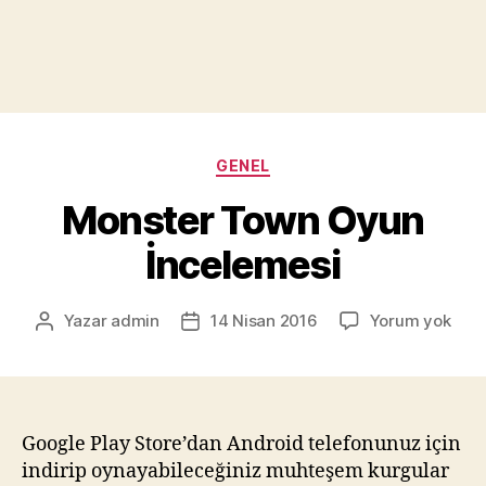
Kategoriler
GENEL
Monster Town Oyun
İncelemesi
Mons
Yazar
admin
14 Nisan 2016
Yorum yok
Yazının
Yazı
Tow
yazarı
tarihi
Oyu
İnce
Google Play Store’dan Android telefonunuz için
indirip oynayabileceğiniz muhteşem kurgular