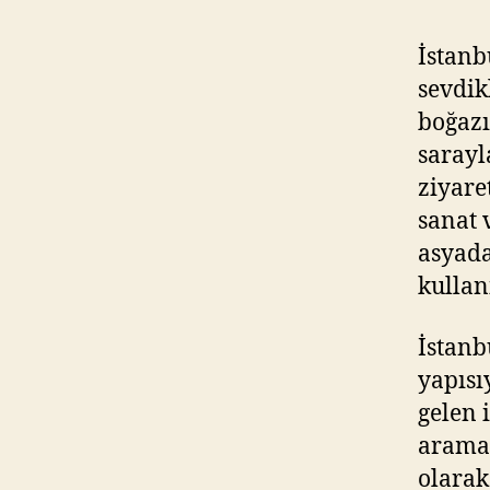
İstanb
sevdikl
boğazı
sarayla
ziyaret
sanat 
asyada
kullan
İstanb
yapısı
gelen 
aramak
olarak