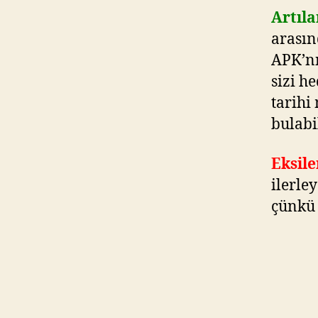
Artıla
arasın
APK’nı
sizi h
tarihi
bulabi
Eksile
ilerle
çünkü 