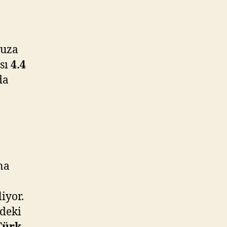
nuza
ası
4.4
da
na
liyor.
edeki