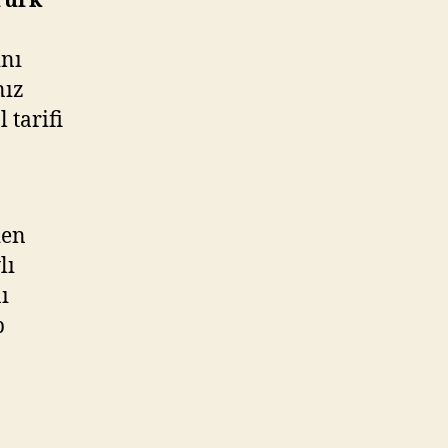
Türk
ını
nız
 tarifi
den
lı
ı
p