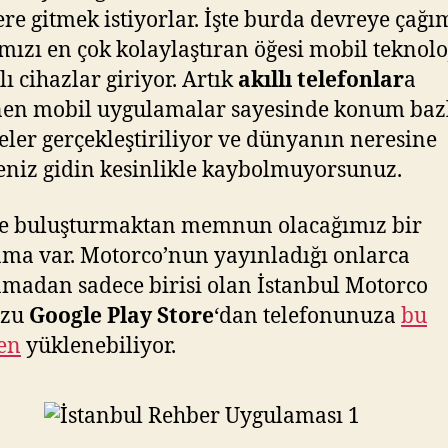
lere gitmek istiyorlar. İşte burda devreye çağı
mızı en çok kolaylaştıran öğesi mobil teknolo
lı cihazlar giriyor. Artık
akıllı telefonlar
a
en mobil uygulamalar sayesinde konum baz
teler gerçekleştiriliyor ve dünyanın neresine
eniz gidin kesinlikle kaybolmuyorsunuz.
le buluşturmaktan memnun olacağımız bir
ma var. Motorco’nun yayınladığı onlarca
madan sadece birisi olan İstanbul Motorco
uzu
Google Play Store
‘dan telefonunuza
bu
en
yüklenebiliyor.