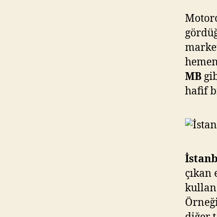
Motorc
gördüğ
market
hemen 
MB
gi
hafif b
İstan
çıkan 
kulla
Örneği