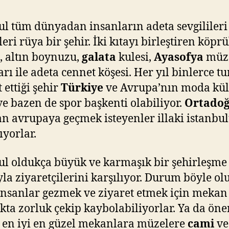
ul tüm dünyadan insanların adeta sevgilileri
eri rüya bir şehir. İki kıtayı birleştiren köprü
, altın boynuzu,
galata
kulesi,
Ayasofya
müze
rı ile adeta cennet köşesi. Her yıl binlerce tu
 ettiği şehir
Türkiye
ve Avrupa’nın moda kül
ve bazen de spor başkenti olabiliyor.
Ortado
n avrupaya geçmek isteyenler illaki istanbu
ıyorlar.
ul oldukça büyük ve karmaşık bir şehirleşme
yla ziyaretçilerini karşılıyor. Durum böyle ol
insanlar gezmek ve ziyaret etmek için mekan
ta zorluk çekip kaybolabiliyorlar. Ya da öne
 en iyi en güzel mekanlara müzelere
cami
ve