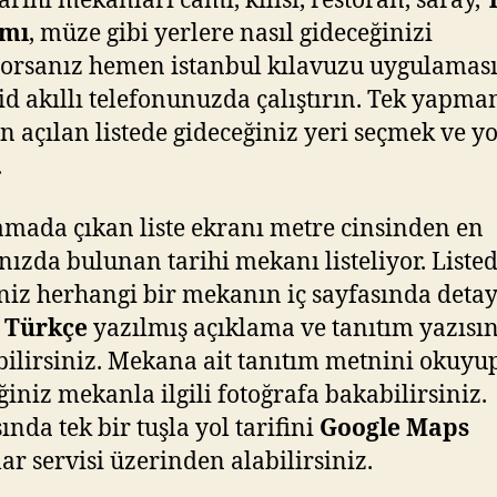
tarihi mekanları cami, kilisi, restoran, saray,
mı
, müze gibi yerlere nasıl gideceğinizi
orsanız hemen istanbul kılavuzu uygulamas
d akıllı telefonunuzda çalıştırın. Tek yapma
n açılan listede gideceğiniz yeri seçmek ve yol
.
mada çıkan liste ekranı metre cinsinden en
nızda bulunan tarihi mekanı listeliyor. Liste
iniz herhangi bir mekanın iç sayfasında detay
k
Türkçe
yazılmış açıklama ve tanıtım yazısın
ilirsiniz. Mekana ait tanıtım metnini okuyu
ğiniz mekanla ilgili fotoğrafa bakabilirsiniz.
ında tek bir tuşla yol tarifini
Google Maps
lar servisi üzerinden alabilirsiniz.