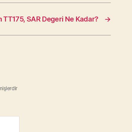
 TT175, SAR Degeri Ne Kadar?
→
mişlerdir