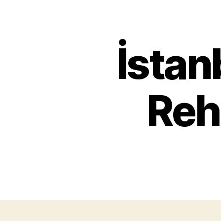
İstan
Reh