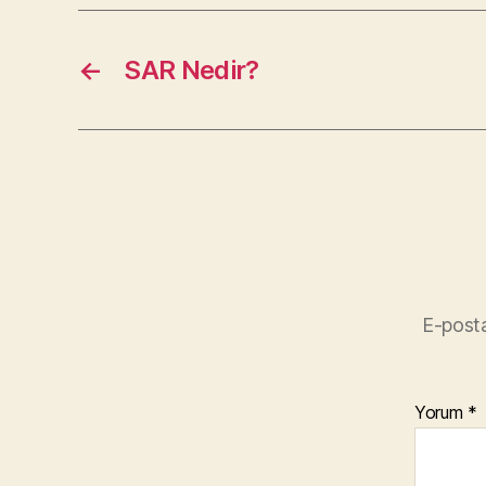
←
SAR Nedir?
E-posta
Yorum
*