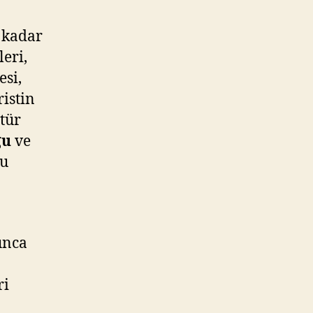
 kadar
leri,
si,
ristin
tür
ğu
ve
lu
unca
ri