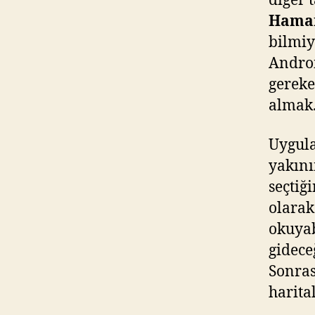
diğer 
Hama
bilmiy
Androi
gereke
almak
Uygula
yakını
seçtiğ
olara
okuyab
gidece
Sonras
harita