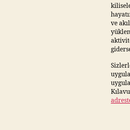
kilise
hayatı
ve akıl
yüklen
aktivi
giders
Sizler
uygula
uygula
Kılav
adrest