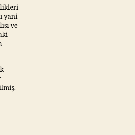
ikleri
ı yani
ışı ve
aki
n
ak
r
lmiş.