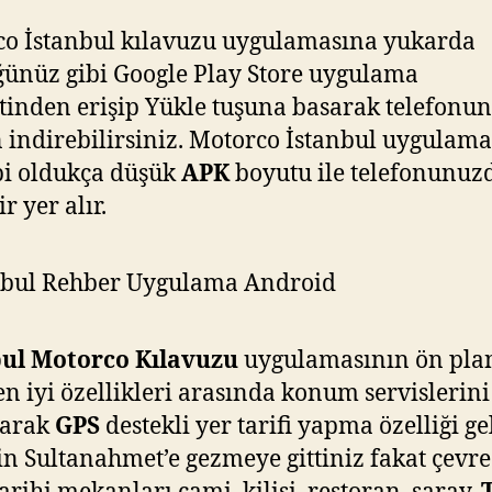
o İstanbul kılavuzu uygulamasına yukarda
ünüz gibi Google Play Store uygulama
inden erişip Yükle tuşuna basarak telefonu
indirebilirsiniz. Motorco İstanbul uygulam
bi oldukça düşük
APK
boyutu ile telefonunuz
ir yer alır.
bul Motorco Kılavuzu
uygulamasının ön pla
en iyi özellikleri arasında konum servislerini
narak
GPS
destekli yer tarifi yapma özelliği ge
n Sultanahmet’e gezmeye gittiniz fakat çevr