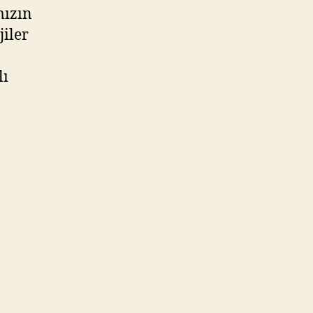
mızın
jiler
lı