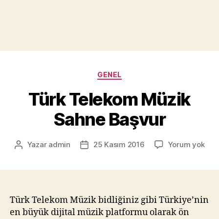
Kategoriler
GENEL
Türk Telekom Müzik
Sahne Başvur
Tür
Yazar
admin
25 Kasım 2016
Yorum yok
Yazının
Yazı
Tel
yazarı
tarihi
Müz
Sah
Baş
Türk Telekom Müzik bidliğiniz gibi Türkiye’nin
en büyük dijital müzik platformu olarak ön