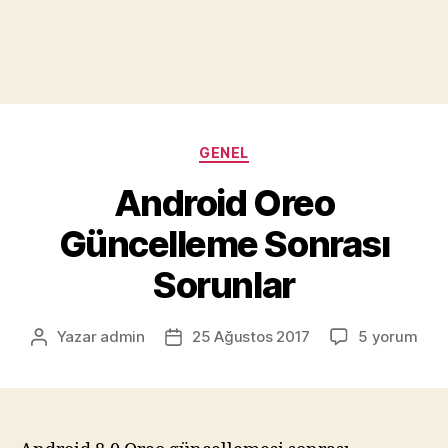
Kategoriler
GENEL
Android Oreo
Güncelleme Sonrası
Sorunlar
Android
Yazar
admin
25 Ağustos 2017
5 yorum
Yazının
Yazı
Oreo
yazarı
tarihi
Güncelleme
Sonrası
Sorunlar
için