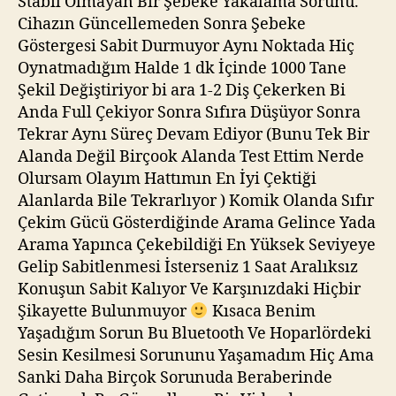
Stabil Olmayan Bir Şebeke Yakalama Sorunu.
Cihazın Güncellemeden Sonra Şebeke
Göstergesi Sabit Durmuyor Aynı Noktada Hiç
Oynatmadığım Halde 1 dk İçinde 1000 Tane
Şekil Değiştiriyor bi ara 1-2 Diş Çekerken Bi
Anda Full Çekiyor Sonra Sıfıra Düşüyor Sonra
Tekrar Aynı Süreç Devam Ediyor (Bunu Tek Bir
Alanda Değil Birçook Alanda Test Ettim Nerde
Olursam Olayım Hattımın En İyi Çektiği
Alanlarda Bile Tekrarlıyor ) Komik Olanda Sıfır
Çekim Gücü Gösterdiğinde Arama Gelince Yada
Arama Yapınca Çekebildiği En Yüksek Seviyeye
Gelip Sabitlenmesi İsterseniz 1 Saat Aralıksız
Konuşun Sabit Kalıyor Ve Karşınızdaki Hiçbir
Şikayette Bulunmuyor
Kısaca Benim
Yaşadığım Sorun Bu Bluetooth Ve Hoparlördeki
Sesin Kesilmesi Sorununu Yaşamadım Hiç Ama
Sanki Daha Birçok Sorunuda Beraberinde