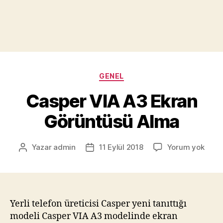
Kategoriler
GENEL
Casper VIA A3 Ekran
Görüntüsü Alma
Casp
Yazar
admin
11 Eylül 2018
Yorum yok
Yazının
Yazı
VIA
yazarı
tarihi
A3
Ekra
Görü
Alma
Yerli telefon üreticisi Casper yeni tanıttığı
modeli Casper VIA A3 modelinde ekran