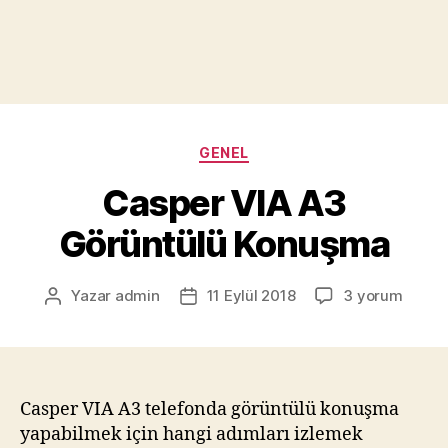
Kategoriler
GENEL
Casper VIA A3
Görüntülü Konuşma
Casper
Yazar
admin
11 Eylül 2018
3 yorum
Yazının
Yazı
VIA
yazarı
tarihi
A3
Görüntülü
Konuşma
için
Casper VIA A3 telefonda görüntülü konuşma
yapabilmek için hangi adımları izlemek