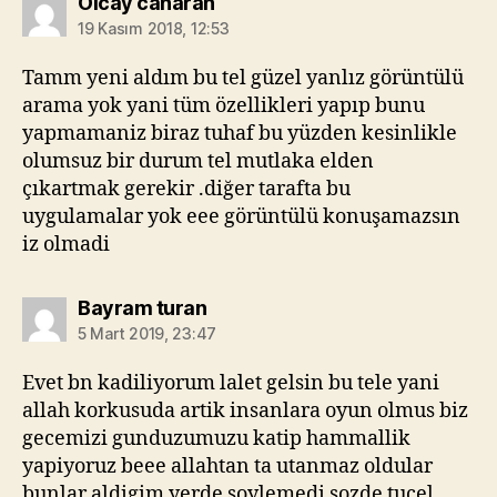
diyorki:
Olcay canaran
19 Kasım 2018, 12:53
Tamm yeni aldım bu tel güzel yanlız görüntülü
arama yok yani tüm özellikleri yapıp bunu
yapmamaniz biraz tuhaf bu yüzden kesinlikle
olumsuz bir durum tel mutlaka elden
çıkartmak gerekir .diğer tarafta bu
uygulamalar yok eee görüntülü konuşamazsın
iz olmadi
diyorki:
Bayram turan
5 Mart 2019, 23:47
Evet bn kadiliyorum lalet gelsin bu tele yani
allah korkusuda artik insanlara oyun olmus biz
gecemizi gunduzumuzu katip hammallik
yapiyoruz beee allahtan ta utanmaz oldular
bunlar aldigim yerde soylemedi sozde tucel